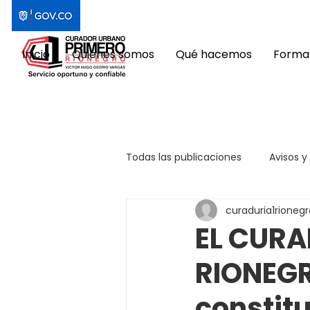
Inicio
Quiénes somos
Qué hacemos
Format
Todas las publicaciones
Avisos y
curaduria1rionegr
EL CURA
RIONEGR
constitu