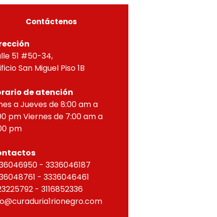
as concordantes, hace
r que según ra
Contáctenos
rección
lle 51 #50-34,
ificio San Miguel Piso 1B
rario de atención
nes a Jueves de 8:00 am a
00 pm Viernes de 7:00 am a
00 pm
ontactos
36046950 - 3336046187
36048761 - 3336046461
23225792 - 3116852336
fo@curaduria1rionegro.com