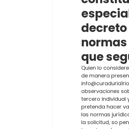
especial
decreto
normas 
que segú
Quien lo considere
de manera presenci
info@curaduria1ri
observaciones sobr
tercero individual
pretenda hacer va
las normas jurídica
la solicitud, so p