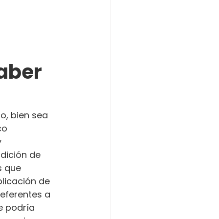
aber
o, bien sea 
co 
 
dición de 
s que 
licación de 
referentes a 
e podría 