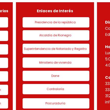
normas concordantes, hace
norm
saber que según ra
sabe
rios
Enlaces de Interés
Di
Presidencia de la república
Ca
Ed
Alcaldía de Rionegro
Ho
Superintendencia de Notariado y Registro
Lu
5:
Ministerio de vivienda
4:
Dane
C
33
Contraloría
33
n
31
in
n
Procuraduría