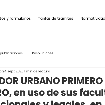
os y formularios
Tarifas de trámites
Normativida
 publicaciones
Resoluciones
o
24 sept 2025
1 min de lectura
DOR URBANO PRIMERO
O, en uso de sus facu
cionales y legales, en