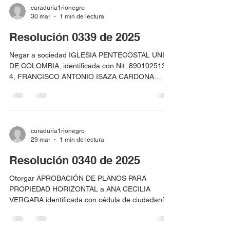
localizado en la Urbanización Boske Campestre
curaduria1rionegro
30 mar
1 min de lectura
Lote 12 Mz B, identificado con matrícula
inmobiliaria No. 020242871 y código catastral No.
Resolución 0339 de 2025
ADX0009JXMD.
Negar a sociedad IGLESIA PENTECOSTAL UNIDA
DE COLOMBIA, identificada con Nit. 890102513-
4, FRANCISCO ANTONIO ISAZA CARDONA
identificado con cédula de ciudadanía 71.630.427
hoy fallecido y MARDEN ALBERTO RAMIREZ
MONTOYA identificado con cédula de ciudadanía
15.446.665 la solicitud de LICENCIA DE
CONSTRUCCIÓN EN LA MODALIDAD DE OBRA
curaduria1rionegro
29 mar
1 min de lectura
NUEVA para el predio localizado en Lote hijuela 4,
El Bejuco, identificado con matrícula inmobiliaria
Resolución 0340 de 2025
No. 020-76761 y código catastral No. ADX0001U
Otorgar APROBACIÓN DE PLANOS PARA
PROPIEDAD HORIZONTAL a ANA CECILIA
VERGARA identificada con cédula de ciudadanía
No. 39.430.785, para el predio localizado en la
Carrera 47 No. 41-06 Barrio Santa Ana,