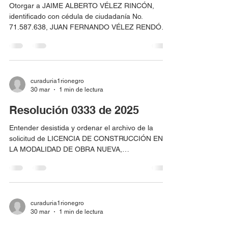
Otorgar a JAIME ALBERTO VÉLEZ RINCÓN,
identificado con cédula de ciudadanía No.
71.587.638, JUAN FERNANDO VÉLEZ RENDÓN,
identificado con cédula de ciudadanía No.
71.611.722 y CARLOS ALEJANDRO VÉLEZ
RENDÓN, identificado con cédula de ciudadanía
No. 71.673.540, LICENCIA DE SUBDIVISIÓN
RURAL para el predio localizado en la vereda
curaduria1rionegro
30 mar
1 min de lectura
Pontezuela, identificado con matrícula inmobiliaria
No. 020-58930 y código catastral No.
Resolución 0333 de 2025
ADX0006XMCB.
Entender desistida y ordenar el archivo de la
solicitud de LICENCIA DE CONSTRUCCIÓN EN
LA MODALIDAD DE OBRA NUEVA,
correspondiente al radicado 05615-1-25-0090
presentada por LA SOCIEDAD WINVESTMENT
S.A.S., identificada con Nit. 9015910493, a través
de su representante legal WILFER ADOLFO
ZULUAGA QUINTERO, identificado con cedula de
curaduria1rionegro
30 mar
1 min de lectura
ciudadanía No. 71.275.129, para el predio
localizado en la vereda tres puertas lote