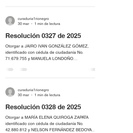
inmobiliarias Nos. 020-7985, 020-43933 y códigos
catastrales Nos. ADX0005DMBE y ADX0005DLYE
respectivamente,
curaduria1rionegro
30 mar
1 min de lectura
Resolución 0327 de 2025
Otorgar a JAIRO IVAN GONZÁLEZ GÓMEZ,
identificado con cédula de ciudadanía No.
71.679.755 y MANUELA LONDOÑO
SANTAMARÍA, identificada con cédula de
ciudadanía No. 43.220.717, LICENCIA DE
CONSTRUCCIÓN EN LA MODALIDAD DE OBRA
NUEVA, para el predio localizado en la
Parcelación La Juanita - Lote 35, identificado con
curaduria1rionegro
30 mar
1 min de lectura
matrícula inmobiliaria No. 020-97465 y código
catastral No. ADX0004KYPB.
Resolución 0328 de 2025
Otorgar a MARÍA ELENA QUIROGA ZAPATA
identificado con cédula de ciudadanía No.
42.880.812 y NELSON FERNÁNDEZ BEDOYA