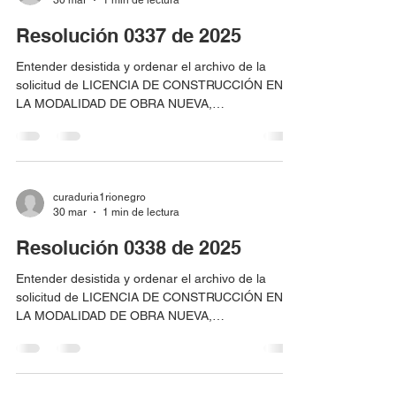
65193,020-65194,020-65195,
Resolución 0337 de 2025
Entender desistida y ordenar el archivo de la
solicitud de LICENCIA DE CONSTRUCCIÓN EN
LA MODALIDAD DE OBRA NUEVA,
correspondiente al radicado 05615-1-25-0078
presentada por la sociedad INVERSIONES
RADIVI E HIJOS Y COMPAÑÍA S.A.S., identificada
con Nit. 900866996-1, para el predio localizado en
la Parcelación Querencias del Edén, Lote 12,
curaduria1rionegro
30 mar
1 min de lectura
identificado con matrícula inmobiliaria No. 020-
47429 y código catastral No. ADX000FCXA.
Resolución 0338 de 2025
Entender desistida y ordenar el archivo de la
solicitud de LICENCIA DE CONSTRUCCIÓN EN
LA MODALIDAD DE OBRA NUEVA,
correspondiente al radicado 05615-1-25-0133
presentada por CARLOS ANDRÉS MARTÍNEZ
ECHEVERRI identificado con cedula de
ciudadanía No. 1.036.943.443, para el predio