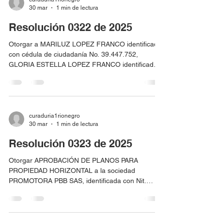
30 mar
1 min de lectura
6519 y código catastral No. ADX0002MTSF.
Resolución 0322 de 2025
Otorgar a MARILUZ LOPEZ FRANCO identificada
con cédula de ciudadanía No. 39.447.752,
GLORIA ESTELLA LOPEZ FRANCO identificada
con cédula de ciudadanía No. 43.743.250,
NELSON DE JESUS LOPEZ FRANCO identificado
con cédula de ciudadanía No. 15.440.948 y ROSA
EVA FRANCO CAÑAS identificada con cédula de
ciudadanía No. 21.961.662 UN ACTO DE
curaduria1rionegro
30 mar
1 min de lectura
RECONOCIMIENTO Y APROBACIÓN DE
PLANOS PARA PROPIEDAD HORIZONTAL, para
Resolución 0323 de 2025
el predio localizado en la CL 41 KR 71 – 17,
Urbanización El Porvenir, id
Otorgar APROBACIÓN DE PLANOS PARA
PROPIEDAD HORIZONTAL a la sociedad
PROMOTORA PBB SAS, identificada con Nit.
901170221-8, para el predio AREA UTIL
PROYECTO IROKO, sin matricula inmobiliaria
asignada por la oficina de registro, con una área