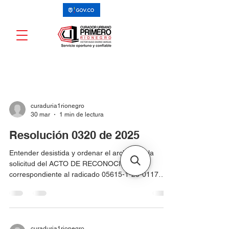
curaduria1rionegro
30 mar
1 min de lectura
Resolución 0320 de 2025
Entender desistida y ordenar el archivo de la
solicitud del ACTO DE RECONOCIMIENTO,
correspondiente al radicado 05615-1-25-0117
presentada por SERGIO ANDRÉS ECHEVERRI
VARGAS identificado cedula de ciudadanía No.
15.440.350 para el predio localizado en CL 41B
KR 64 -22 (201) Urbanización El Porvenir,
identificado con matrícula inmobiliaria No. 020-
curaduria1rionegro