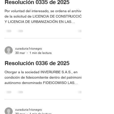
Resolución 0335 de 2025
identificado con matrícula inmobiliaria No.
02036631 y código
Por voluntad del interesado, se ordena el archivo
de la solicitud de LICENCIA DE CONSTRUCCIÓN
Y LICENCIA DE URBANIZACIÓN EN LAS
MODALIDADES DE OBRA NUEVA Y
DESARROLLO (URBANISMO) DE LA TORRE 9
DE LA ETAPA 5 DEL PROYECTO KAIZEN VIS.,
correspondiente al radicado 05615-1-25-0174,
presentada por la sociedad CONINSA S.A.S.,
curaduria1rionegro
30 mar
1 min de lectura
identificada con Nit. 890911431-1, en condición
de fideicomitente y beneficiario dentro del
Resolución 0336 de 2025
patrimonio autónomo denominado
FIDEICOMIUSO KAIZEN VIS (Antes La In
Otorgar a la sociedad INVERURBE S.A.S., en
condición de fideicomitente dentro del patrimonio
autónomo denominado FIDEICOMISO LAS
FLORES, LICENCIA DE CONSTRUCCIÓN EN LA
MODALIDAD DE CERRAMIENTO, para los predios
localizados en la Vereda Tres Puertas - Lotes 1 al
4 Paraje El Hatillo- proyecto X Oriente, identificado
con matrícula inmobiliaria No. 020-65192,020-
curaduria1rionegro
30 mar
1 min de lectura