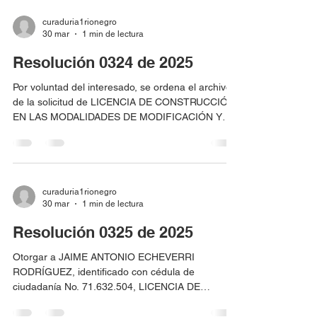
útil de 6.746,25 m2, resultante del englobe y
constitución de urbanización que se realice sobre
curaduria1rionegro
30 mar
1 min de lectura
los lotes identificados con matrículas inmobiliaria
Nos. 020-38738 y 020-25333 y códigos
Resolución 0324 de 2025
catastrales Nos. ADX0006NAJE Y ADX0001UTKE,
que corres
Por voluntad del interesado, se ordena el archivo
de la solicitud de LICENCIA DE CONSTRUCCIÓN
EN LAS MODALIDADES DE MODIFICACIÓN Y
APROBACIÓN DE PLANOS PARA PROPIEDAD
HORIZONTAL, correspondiente al radicado
05615-1-25-0098, presentada por HERNÁN
ANTONIO HINESTROZA FRANCO identificado
con cedula de ciudadanía No. 70.068.018, para el
curaduria1rionegro
30 mar
1 min de lectura
predio localizado en KR 55D CL 22 -53/59 San
Antonio lote #48 , identificado con matrícula
Resolución 0325 de 2025
inmobiliaria No. 020-17943.
Otorgar a JAIME ANTONIO ECHEVERRI
RODRÍGUEZ, identificado con cédula de
ciudadanía No. 71.632.504, LICENCIA DE
PARCELACIÓN para los predios ubicados en la
vereda Yarumal identificados con matrículas