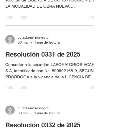
solicitud de LICENCIA DE CONSTRUCCIÓN EN
LA MODALIDAD DE OBRA NUEVA,
correspondiente al radicado 05615-1-25-0100
presentada por la sociedad CENTRAL DE
AUTOPARTES C DE A S.A.S., identificada con Nit.
900278108-5, para el predio localizado en Porto
Parque Empresarial, lotes 78 y 79, identificado
curaduria1rionegro
30 mar
1 min de lectura
con matrículas inmobiliarias No. 020-219491, 020-
219492 y código catastral No. ADX0007SYHA y
Resolución 0331 de 2025
ADX0007SYJD.
Conceder a la sociedad LABORATORIOS ECAR
S.A, identificada con Nit. 890902168-9, SEGUNDA
PRORROGA a la vigencia de la LICENCIA DE
CONSTRUCIÓN EN LA MODALIDAD DE
AMPLIACIÓN aprobada según resolución No. C2-
0131 del 21 de julio de 2022 expedida por la
Curadora Urbana Segunda de este municipio.
curaduria1rionegro
30 mar
1 min de lectura
Resolución 0332 de 2025