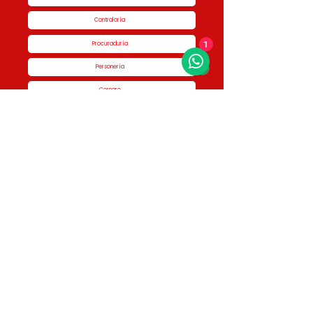
Contraloría
Procuraduría
1
Personería
Cornare
Colegio Nacional de Curadores Urbanos
Contáctenos
Dirección
Calle 51 #50-34,
Edificio San Miguel Piso 1B
Horario de atención
Lunes a Jueves de 8:00 am a 5:00 pm Viernes
de 7:00 am a 4:00 pm
Contactos
3336046950 - 3336046187 3336048761 -
3336046461 3123225792 - 3116852336