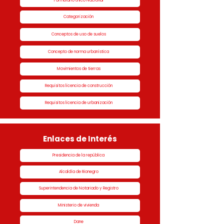
Formulario Único Nacional
Categorización
Conceptos de uso de suelos
Concepto de norma urbanística
Movimientos de tierras
Requisitos licencia de construcción
Requisitos licencia de urbanización
Enlaces de Interés
Presidencia de la república
Alcaldía de Rionegro
Superintendencia de Notariado y Registro
Ministerio de vivienda
Dane