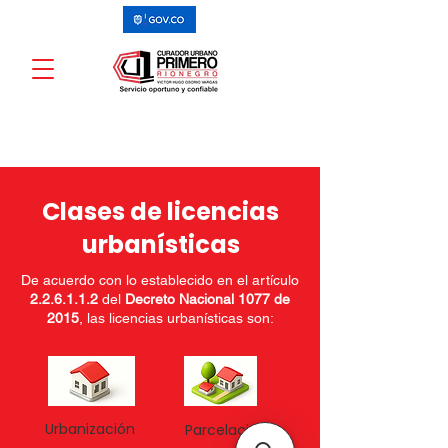
Clases de licencias
urbanísticas
De acuerdo con lo establecido en el artículo
2.2.6.1.1.2
del
Decreto Nacional 1077 de
2015
, las licencias urbanísticas son:
Urbanización
Parcelación