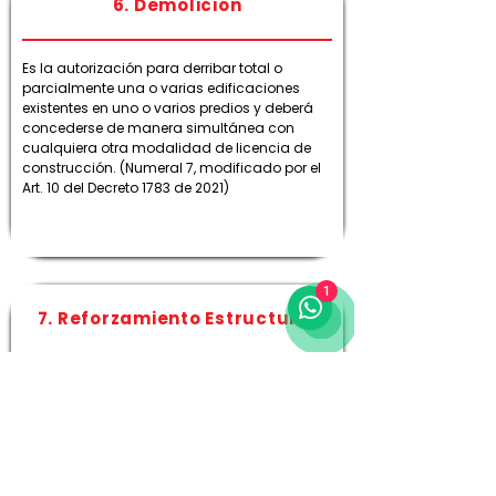
6. Demolición
Es la autorización para derribar total o
parcialmente una o varias edificaciones
existentes en uno o varios predios y deberá
concederse de manera simultánea con
cualquiera otra modalidad de licencia de
construcción. (Numeral 7, modificado por el
Art. 10 del Decreto 1783 de 2021)
1
7. Reforzamiento Estructural
Es la autorización para intervenir o reforzar la
estructura de uno o varios inmuebles, con el
objeto de acondicionarlos a niveles
adecuados de seguridad sismo resistente
de acuerdo con los requisitos de la Ley 400
de 1997, sus decretos reglamentarios, o las