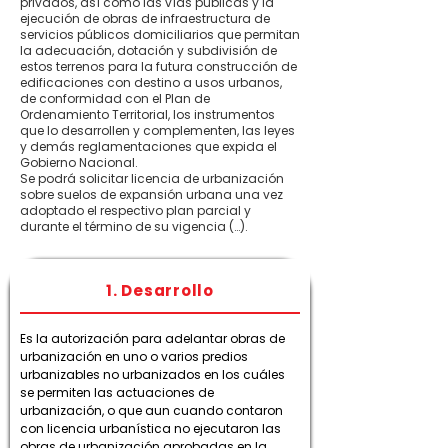
privados, así cómo las vías públicas y la
ejecución de obras de infraestructura de
servicios públicos domiciliarios que permitan
la adecuación, dotación y subdivisión de
estos terrenos para la futura construcción de
edificaciones con destino a usos urbanos,
de conformidad con el Plan de
Ordenamiento Territorial, los instrumentos
que lo desarrollen y complementen, las leyes
y demás reglamentaciones que expida el
Gobierno Nacional.
Se podrá solicitar licencia de urbanización
sobre suelos de expansión urbana una vez
adoptado el respectivo plan parcial y
durante el término de su vigencia (…).
1. Desarrollo
Es la autorización para adelantar obras de
urbanización en uno o varios predios
urbanizables no urbanizados en los cuáles
se permiten las actuaciones de
urbanización, o que aun cuando contaron
con licencia urbanística no ejecutaron las
obras de urbanización aprobadas en la