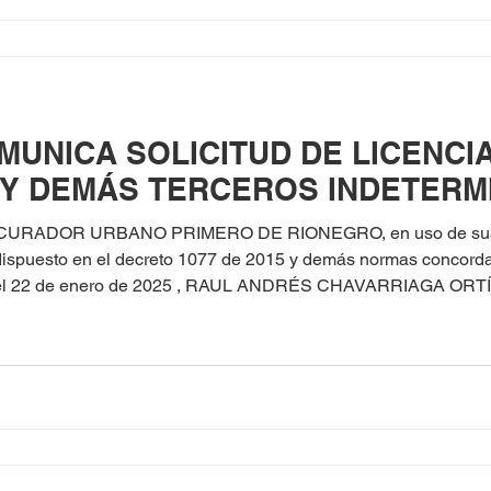
MUNICA SOLICITUD DE LICENCI
 Y DEMÁS TERCEROS INDETERM
 CURADOR URBANO PRIMERO DE RIONEGRO, en uso de sus fa
o dispuesto en el decreto 1077 de 2015 y demás normas concord
e enero de 2025 , RAUL ANDRÉS CHAVARRIAGA ORTÍZ identificado con C.C. 
trucción en la
a el predio ubi