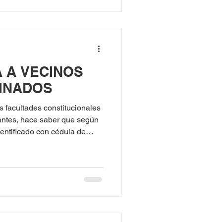
A A VECINOS
INADOS
cultades constitucionales
antes, hace saber que según
 para el predio ubicado en la