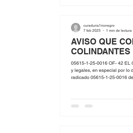
curaduria1rionegro
7 feb 2025
1 min de lectura
AVISO QUE CO
COLINDANTES
05615-1-25-0016 OF- 42 EL
y legales, en especial por l
radicado 05615-1-25-0016 del 22 d
98562930, SANTIAGO LALINDE identificado con C.C. No. 1037629520, solicitaron licencia de Cons
Modalidad de Obra Nueva par