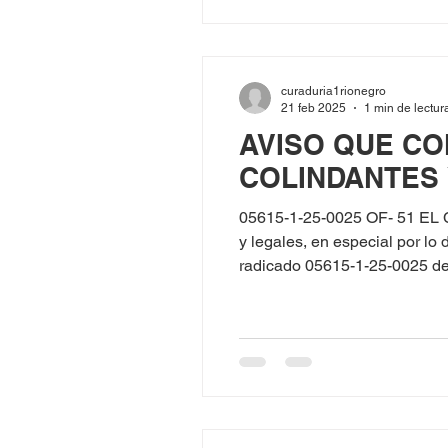
curaduria1rionegro
21 feb 2025
1 min de lectur
AVISO QUE CO
COLINDANTES
05615-1-25-0025 OF- 51 EL
y legales, en especial por l
radicado 05615-1-25-0025 del 3 de 
ciudadanía No. 98.581.279, s
CL 7AA KR 57D -34 Urbaniz