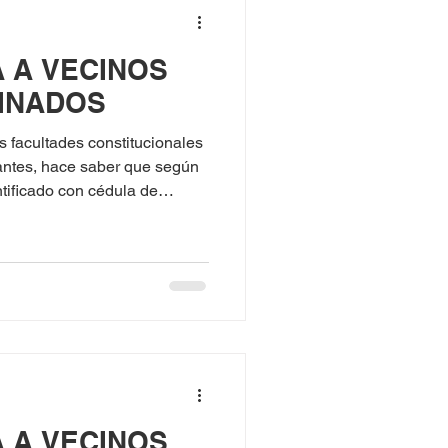
A A VECINOS
INADOS
cultades constitucionales
antes, hace saber que según
ficado con cédula de
A A VECINOS