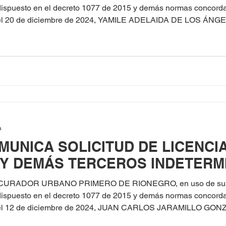
o dispuesto en el decreto 1077 de 2015 y demás normas concord
del 20 de diciembre de 2024, YAMILE ADELAIDA DE LOS ÁN
encia de Construcción en la Modalidad de Obra Nueva para el predio
 -21 urbaniza
a
MUNICA SOLICITUD DE LICENCI
 Y DEMÁS TERCEROS INDETERM
 CURADOR URBANO PRIMERO DE RIONEGRO, en uso de sus fa
o dispuesto en el decreto 1077 de 2015 y demás normas concord
 de diciembre de 2024, JUAN CARLOS JARAMILLO GONZÁLEZ identificado 
a Nueva para el predio ubicado en la CL 13 KR