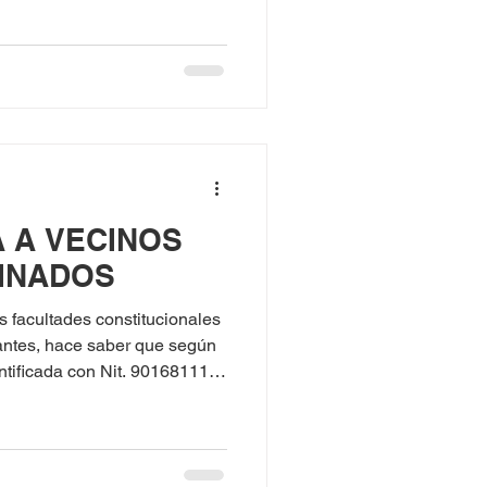
A A VECINOS
INADOS
cultades constitucionales
antes, hace saber que según
tificada con Nit. 901681111-
icada con Nit. 811032292-3,