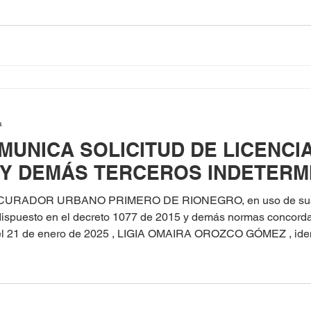
ario C
a
MUNICA SOLICITUD DE LICENCI
 Y DEMÁS TERCEROS INDETERM
 CURADOR URBANO PRIMERO DE RIONEGRO, en uso de sus fa
o dispuesto en el decreto 1077 de 2015 y demás normas concord
el 21 de enero de 2025 , LIGIA OMAIRA OROZCO GÓMEZ , ident
ÓMEZ RAMÍREZ , identificado con C.C. No. 70696852, solicit
Modalidad de Obra Nueva para el p