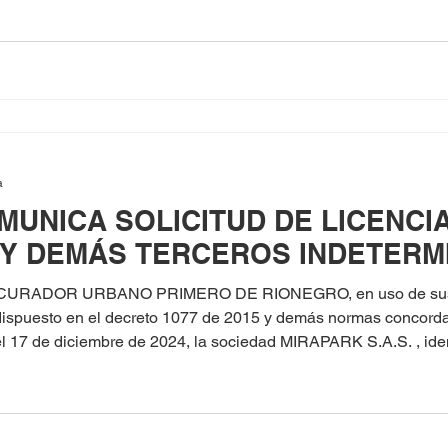
 Modalidades de Obra Nueva y A
a
MUNICA SOLICITUD DE LICENCI
 Y DEMÁS TERCEROS INDETERM
 CURADOR URBANO PRIMERO DE RIONEGRO, en uso de sus fa
o dispuesto en el decreto 1077 de 2015 y demás normas concord
 17 de diciembre de 2024, la sociedad MIRAPARK S.A.S. , iden
a la sociedad CONSTRUCTORA CAPITAL MEDELLIN SAS, identif
ecto