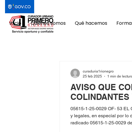
Inicio
Quiénes somos
Qué hacemos
Format
curaduria1rionegro
25 feb 2025
1 min de lectur
AVISO QUE CO
COLINDANTES
05615-1-25-0029 OF- 53 EL
y legales, en especial por l
radicado 05615-1-25-0029 del 5 de 
71.372.083, y NATHALIA ARISTIZABAL GALLEGO , identificada con C.C. No. 43.972.537, solicitó licencia de