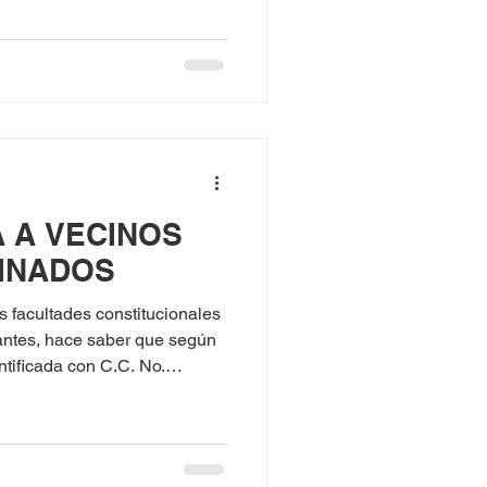
A A VECINOS
INADOS
cultades constitucionales
antes, hace saber que según
ificada con C.C. No.
aron licencia de