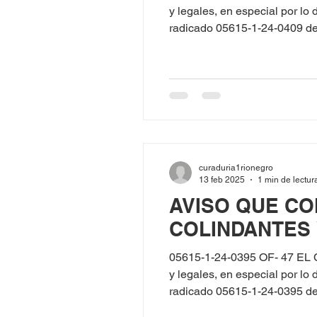
y legales, en especial por l
radicado 05615-1-24-0409 
identificada con C.C. No. 39455030, solicitó lic
ubicado en la CL 40E KR 85A
curaduria1rionegro
13 feb 2025
1 min de lectur
AVISO QUE CO
COLINDANTES
05615-1-24-0395 OF- 47 EL
y legales, en especial por l
radicado 05615-1-24-0395 del 12
No. 98550298, solicitó licencia de Construcción en la Modalidad de Obr