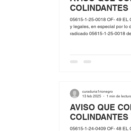
COLINDANTES
05615-1-25-0018 OF- 49 EL
y legales, en especial por l
radicado 05615-1-25-0018 del 28 d
ciudadanía No. 42.897.057, solicitó licencia de Construcc
Parcelación Saint Regis Lag
curaduria1rionegro
13 feb 2025
1 min de lectur
AVISO QUE CO
COLINDANTES
05615-1-24-0409 OF- 48 EL