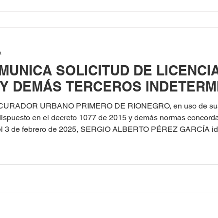
a
MUNICA SOLICITUD DE LICENCI
 Y DEMÁS TERCEROS INDETERM
 CURADOR URBANO PRIMERO DE RIONEGRO, en uso de sus fa
o dispuesto en el decreto 1077 de 2015 y demás normas concord
febrero de 2025, SERGIO ALBERTO PÉREZ GARCÍA identificado con cédula de
olicitó licencia de Construcción en la Modalidad de Obra Nueva
ación B