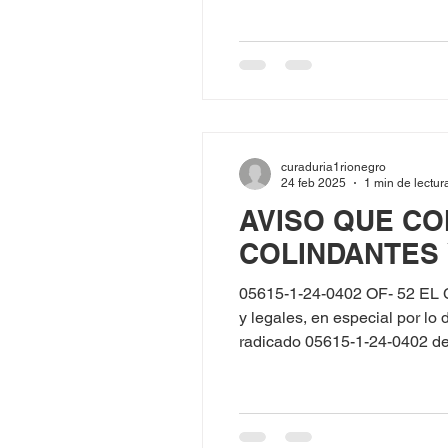
Construcción en las
curaduria1rionegro
24 feb 2025
1 min de lectur
AVISO QUE CO
COLINDANTES
05615-1-24-0402 OF- 52 EL
y legales, en especial por l
radicado 05615-1-24-0402 del
9, a través de su apoderad
solicitó Modificación de proy