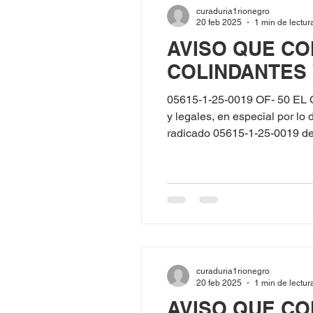
curaduria1rionegro
20 feb 2025
1 min de lectur
AVISO QUE CO
COLINDANTES
05615-1-25-0019 OF- 50 EL
y legales, en especial por l
radicado 05615-1-25-0019 d
ciudadanía No. 98.669.442, solicitó licencia de Construcc
Parcelación Haras Campestre
curaduria1rionegro
20 feb 2025
1 min de lectur
AVISO QUE CO