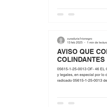
51BA - 122 Conjunto Inmobili
curaduria1rionegro
13 feb 2025
1 min de lectur
AVISO QUE CO
COLINDANTES
05615-1-25-0013 OF- 46 EL
y legales, en especial por l
radicado 05615-1-25-0013 d
43977833, y CARLOS MARIO G
Construcción en la 