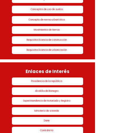
Conceptos de uso de suelos
Concepto de norma urbanística
Movimientos de tierras
Requisitos licencia de construcción
Requisitos licencia de urbanización
Enlaces de Interés
Presidencia de la república
Alcaldía de Rionegro
Superintendencia de Notariado y Registro
Ministerio de vivienda
Dane
Contraloría