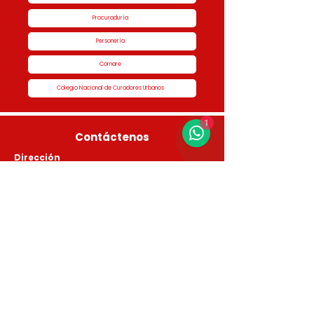
Procuraduría
Personería
Cornare
Colegio Nacional de Curadores Urbanos
1
Contáctenos
Dirección
Calle 51 #50-34,
Edificio San Miguel Piso 1B
Horario de atención
Lunes a Jueves de 8:00 am a 5:00 pm Viernes
de 7:00 am a 4:00 pm
Contactos
3336046950 - 3336046187 3336048761 -
3336046461 3123225792 - 3116852336
info@curaduria1rionegro.com