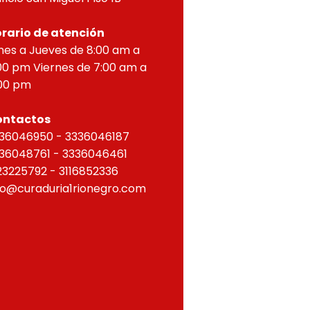
rario de atención
nes a Jueves de 8:00 am a
00 pm Viernes de 7:00 am a
00 pm
ontactos
36046950 - 3336046187
36048761 - 3336046461
23225792 - 3116852336
fo@curaduria1rionegro.com