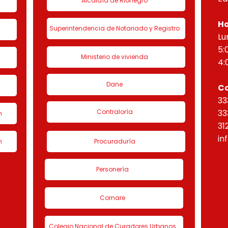
Alcaldía de Rionegro
Ho
Superintendencia de Notariado y Registro
Lu
5:
Ministerio de vivienda
4:
Dane
C
33
Contraloría
33
n
31
in
n
Procuraduría
Personería
Cornare
Colegio Nacional de Curadores Urbanos