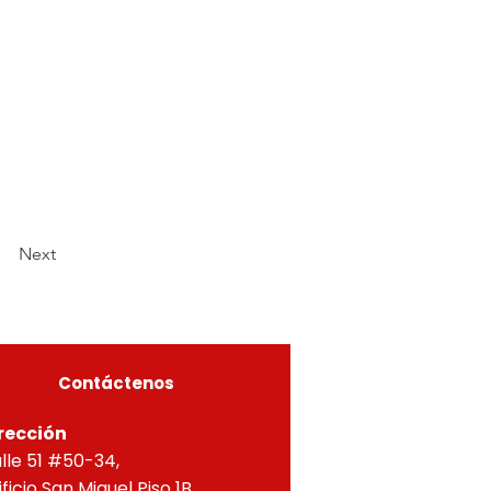
Next
Contáctenos
rección
lle 51 #50-34,
ificio San Miguel Piso 1B