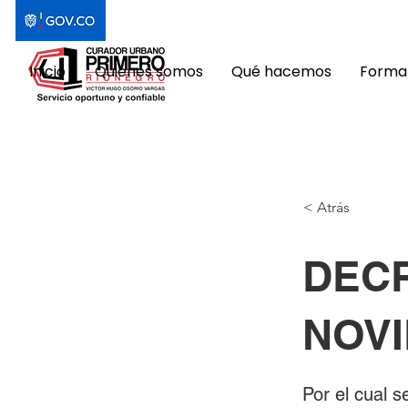
Inicio
Quiénes somos
Qué hacemos
Format
< Atrás
DECR
NOVI
Por el cual 