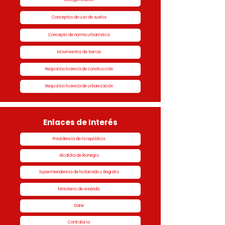
Conceptos de uso de suelos
Concepto de norma urbanística
Movimientos de tierras
Requisitos licencia de construcción
Requisitos licencia de urbanización
Enlaces de Interés
Presidencia de la república
Alcaldía de Rionegro
Superintendencia de Notariado y Registro
Ministerio de vivienda
Dane
Contraloría