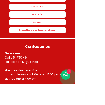
Procuraduría
Personería
Cornare
Colegio Nacional de Curadores Urbanos
Contáctenos
Dirección
Calle 51 #50-34,
Edificio San Miguel Piso 1B
Horario de atención
1
Lunes a Jueves de 8:00 am a 5:00 pm Viernes
de 7:00 am a 4:00 pm
Contactos
3336046950 - 3336046187 3336048761 -
3336046461 3123225792 - 3116852336
info@curaduria1rionegro.com