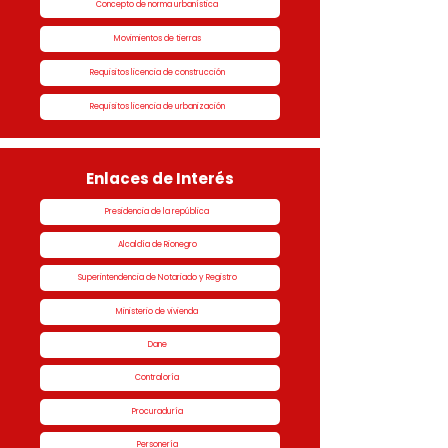
Concepto de norma urbanística
Movimientos de tierras
Requisitos licencia de construcción
Requisitos licencia de urbanización
Enlaces de Interés
Presidencia de la república
Alcaldía de Rionegro
Superintendencia de Notariado y Registro
Ministerio de vivienda
Dane
Contraloría
Procuraduría
Personería