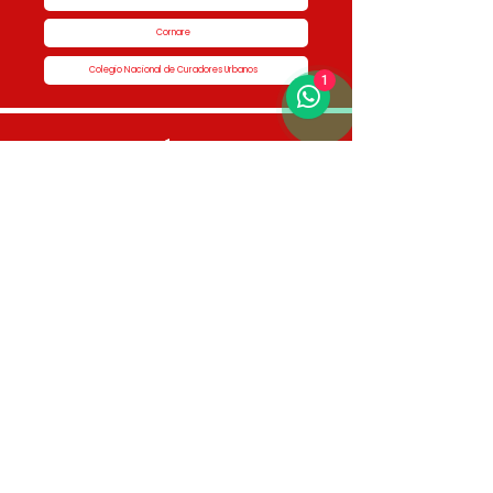
Cornare
Colegio Nacional de Curadores Urbanos
1
Contáctenos
Dirección
Calle 51 #50-34,
Edificio San Miguel Piso 1B
Horario de atención
Lunes a Jueves de 8:00 am a 5:00 pm Viernes
de 7:00 am a 4:00 pm
Contactos
3336046950 - 3336046187 3336048761 -
3336046461 3123225792 - 3116852336
info@curaduria1rionegro.com
Busca nuestras publicaciones