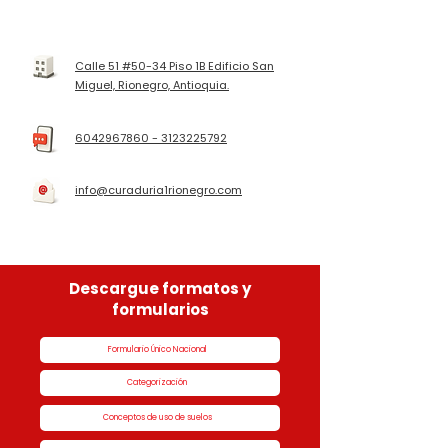
Contáctanos aquí abajo
Calle 51 #50-34 Piso 1B Edificio San
Miguel, Rionegro, Antioquia.
6042967860 - 3123225792
info@curaduria1rionegro.com
Descargue formatos y
formularios
Formulario Único Nacional
Categorización
Conceptos de uso de suelos