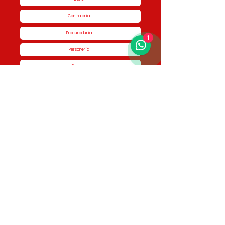
Contraloría
Procuraduría
1
Personería
Cornare
Colegio Nacional de Curadores Urbanos
Contáctenos
Dirección
Calle 51 #50-34,
Edificio San Miguel Piso 1B
Horario de atención
Lunes a Jueves de 8:00 am a 5:00 pm Viernes
de 7:00 am a 4:00 pm
Contactos
3336046950 - 3336046187 3336048761 -
3336046461 3123225792 - 3116852336