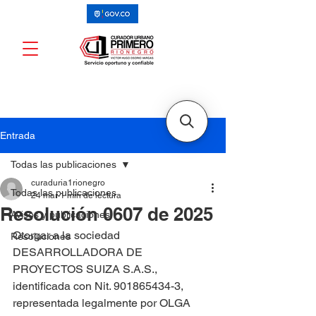
Entrada
Todas las publicaciones
curaduria1rionegro
Todas las publicaciones
24 mar
1 min de lectura
Resolución 0607 de 2025
Avisos y publicaciones
Otorgar a la sociedad 
Resoluciones
DESARROLLADORA DE 
PROYECTOS SUIZA S.A.S., 
identificada con Nit. 901865434-3, 
representada legalmente por OLGA 