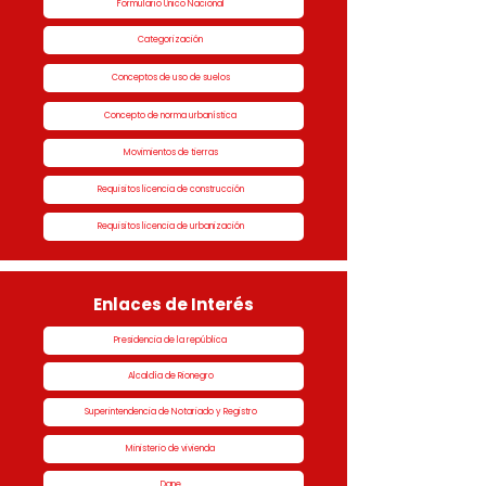
Formulario Único Nacional
Categorización
Conceptos de uso de suelos
Concepto de norma urbanística
Movimientos de tierras
Requisitos licencia de construcción
Requisitos licencia de urbanización
Enlaces de Interés
Presidencia de la república
Alcaldía de Rionegro
Superintendencia de Notariado y Registro
Ministerio de vivienda
Dane