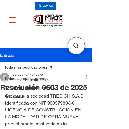
Entrada
Todas las publicaciones
curaduria1rionegro
Todas las publicaciones
24 mar
1 min de lectura
Resolución 0603 de 2025
Avisos y publicaciones
Otorgar a la sociedad TRES GH S.A.S 
Resoluciones
identificada con NIT 900579803-8 
LICENCIA DE CONSTRUCCIÓN EN 
LA MODALIDAD DE OBRA NUEVA, 
para el predio localizado en la 