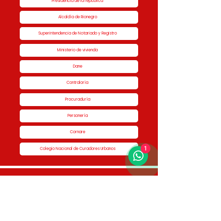
Presidencia de la república
Alcaldía de Rionegro
Superintendencia de Notariado y Registro
Ministerio de vivienda
Dane
Contraloría
Procuraduría
Personería
Cornare
1
Colegio Nacional de Curadores Urbanos
Contáctenos
Dirección
Calle 51 #50-34,
Edificio San Miguel Piso 1B