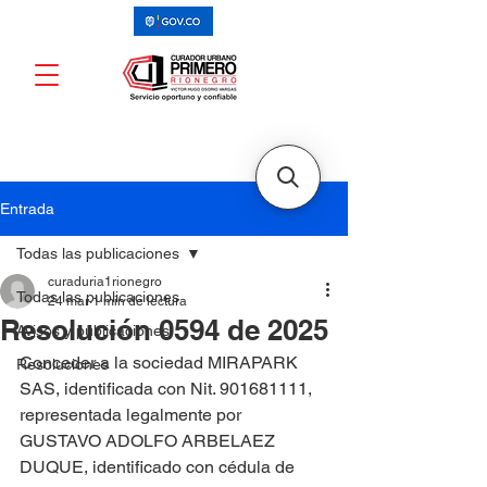
Entrada
Todas las publicaciones
curaduria1rionegro
Todas las publicaciones
24 mar
1 min de lectura
Resolución 0594 de 2025
Avisos y publicaciones
Conceder a la sociedad MIRAPARK 
Resoluciones
SAS, identificada con Nit. 901681111, 
representada legalmente por 
GUSTAVO ADOLFO ARBELAEZ 
DUQUE, identificado con cédula de 