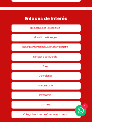
Enlaces de Interés
Presidencia de la república
Alcaldía de Rionegro
Superintendencia de Notariado y Registro
Ministerio de vivienda
Dane
Contraloría
Procuraduría
Personería
1
Cornare
Colegio Nacional de Curadores Urbanos