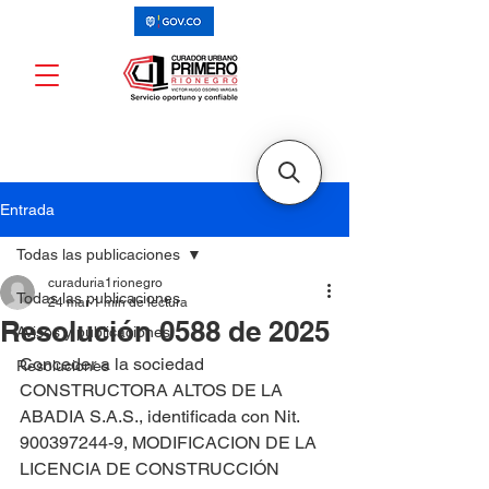
Entrada
Todas las publicaciones
curaduria1rionegro
Todas las publicaciones
24 mar
1 min de lectura
Resolución 0588 de 2025
Avisos y publicaciones
Conceder a la sociedad 
Resoluciones
CONSTRUCTORA ALTOS DE LA 
ABADIA S.A.S., identificada con Nit. 
900397244-9, MODIFICACION DE LA 
LICENCIA DE CONSTRUCCIÓN 