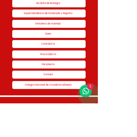
Alcaldía de Rionegro
Superintendencia de Notariado y Registro
Ministerio de vivienda
Dane
Contraloría
Procuraduría
Personería
Cornare
Colegio Nacional de Curadores Urbanos
1
Contáctenos
Dirección
Calle 51 #50-34,
Edificio San Miguel Piso 1B