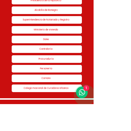
Presidencia de la república
Alcaldía de Rionegro
Superintendencia de Notariado y Registro
Ministerio de vivienda
Dane
Contraloría
Procuraduría
Personería
Cornare
1
Colegio Nacional de Curadores Urbanos
Contáctenos
Dirección
Calle 51 #50-34,
Edificio San Miguel Piso 1B