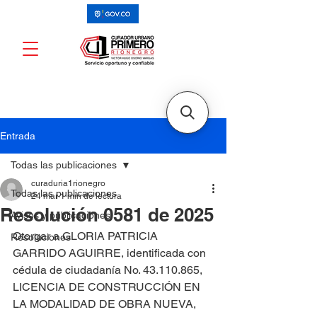
Entrada
Todas las publicaciones
curaduria1rionegro
Todas las publicaciones
24 mar
1 min de lectura
Resolución 0581 de 2025
Avisos y publicaciones
Otorgar a GLORIA PATRICIA 
Resoluciones
GARRIDO AGUIRRE, identificada con 
cédula de ciudadanía No. 43.110.865, 
LICENCIA DE CONSTRUCCIÓN EN 
LA MODALIDAD DE OBRA NUEVA, 