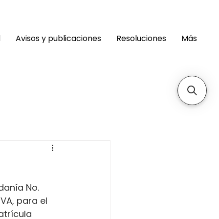
d
Avisos y publicaciones
Resoluciones
Más
danía No. 
A, para el 
trícula 