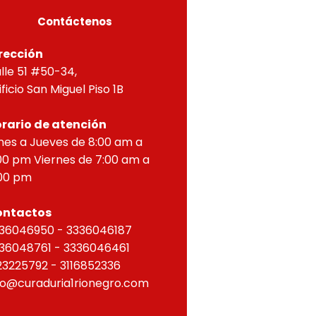
Contáctenos
rección
lle 51 #50-34,
ificio San Miguel Piso 1B
rario de atención
nes a Jueves de 8:00 am a
00 pm Viernes de 7:00 am a
00 pm
ontactos
36046950 - 3336046187
36048761 - 3336046461
23225792 - 3116852336
fo@curaduria1rionegro.com