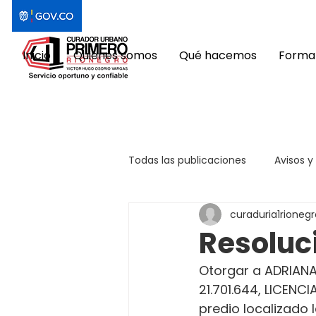
Inicio
Quiénes somos
Qué hacemos
Format
Todas las publicaciones
Avisos y
curaduria1rionegr
Resoluc
Otorgar a ADRIANA 
21.701.644, LICEN
predio localizado 