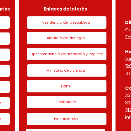
“Eta
rios
Enlaces de Interés
Di
Presidencia de la república
Ca
Ed
Alcaldía de Rionegro
Ho
Superintendencia de Notariado y Registro
Lu
5:
Ministerio de vivienda
4:
Dane
C
33
Contraloría
33
n
31
in
n
Procuraduría