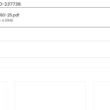
20-237738.
580-25
.pdf
• 4.91MB