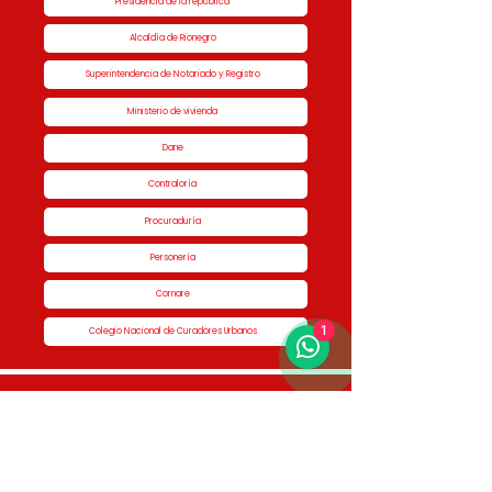
Presidencia de la república
Alcaldía de Rionegro
Superintendencia de Notariado y Registro
Ministerio de vivienda
Dane
Contraloría
Procuraduría
Personería
Cornare
1
Colegio Nacional de Curadores Urbanos
Contáctenos
Dirección
Calle 51 #50-34,
Edificio San Miguel Piso 1B