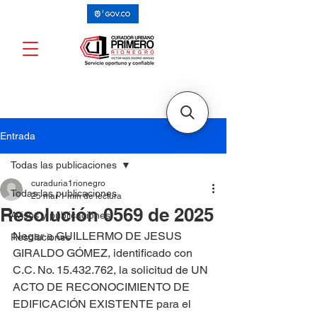
Entrada
Todas las publicaciones
curaduria1rionegro
Todas las publicaciones
25 mar
1 min de lectura
Resolución 0569 de 2025
Avisos y publicaciones
Negar a GUILLERMO DE JESUS 
Resoluciones
GIRALDO GÓMEZ, identificado con 
C.C. No. 15.432.762, la solicitud de UN 
ACTO DE RECONOCIMIENTO DE 
EDIFICACIÓN EXISTENTE para el 