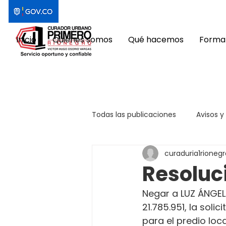
Inicio
Quiénes somos
Qué hacemos
Format
Todas las publicaciones
Avisos y
curaduria1rionegr
Resoluc
Negar a LUZ ÁNGEL
21.785.951, la sol
para el predio loc