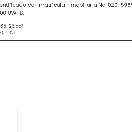
ntificado con matrícula inmobiliaria No. 020-598
0001UWTB.
565-25
.pdf
• 5.48MB