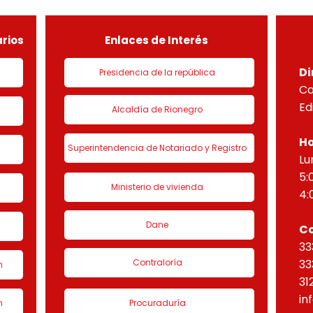
de urbanización 1 denominado
HORI
“Eta
rios
Enlaces de Interés
Di
Presidencia de la república
Ca
Ed
Alcaldía de Rionegro
Ho
Superintendencia de Notariado y Registro
Lu
5:
Ministerio de vivienda
4:
Dane
C
33
Contraloría
33
n
31
in
n
Procuraduría