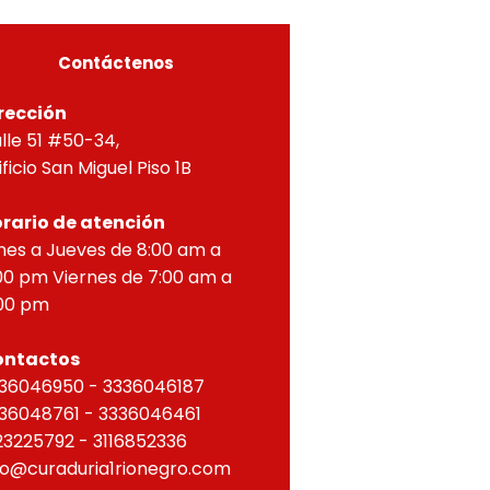
ZONTAL, correspondien
Contáctenos
rección
lle 51 #50-34,
ificio San Miguel Piso 1B
rario de atención
nes a Jueves de 8:00 am a
00 pm Viernes de 7:00 am a
00 pm
ontactos
36046950 - 3336046187
36048761 - 3336046461
23225792 - 3116852336
fo@curaduria1rionegro.com