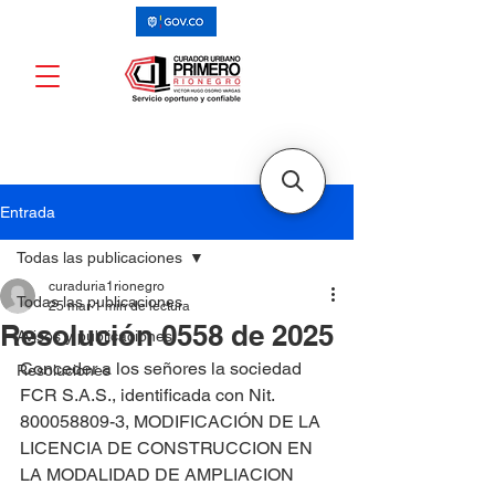
Entrada
Todas las publicaciones
curaduria1rionegro
Todas las publicaciones
25 mar
1 min de lectura
Resolución 0558 de 2025
Avisos y publicaciones
Conceder a los señores la sociedad 
Resoluciones
FCR S.A.S., identificada con Nit. 
800058809-3, MODIFICACIÓN DE LA 
LICENCIA DE CONSTRUCCION EN 
LA MODALIDAD DE AMPLIACION 