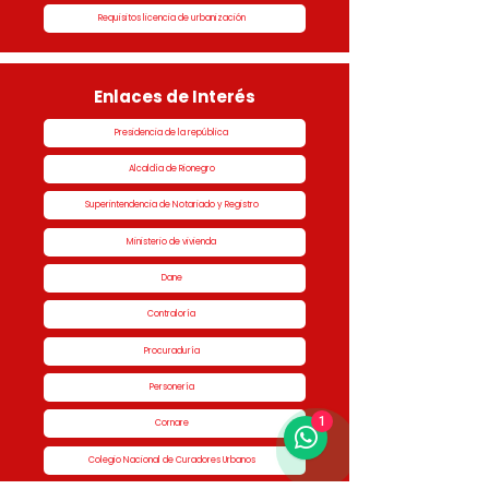
Requisitos licencia de urbanización
Enlaces de Interés
Presidencia de la república
Alcaldía de Rionegro
Superintendencia de Notariado y Registro
Ministerio de vivienda
Dane
Contraloría
Procuraduría
Personería
1
Cornare
Colegio Nacional de Curadores Urbanos