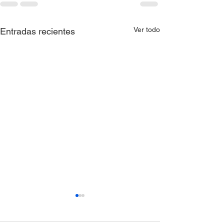
Ver todo
Entradas recientes
Resolución 0397 de
Resolución 039
2026
2026