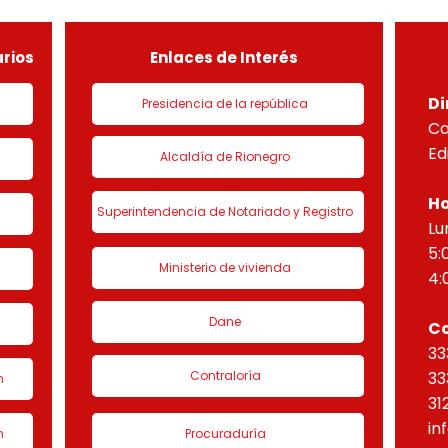
de urbanización 1 denominado
HORI
“Eta
rios
Enlaces de Interés
Di
Presidencia de la república
Ca
Ed
Alcaldía de Rionegro
Ho
Superintendencia de Notariado y Registro
Lu
5:
Ministerio de vivienda
4:
Dane
C
33
Contraloría
33
n
31
in
n
Procuraduría