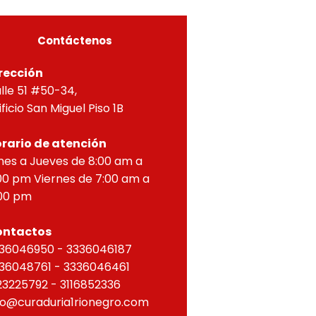
ZONTAL, correspondien
Contáctenos
rección
lle 51 #50-34,
ificio San Miguel Piso 1B
rario de atención
nes a Jueves de 8:00 am a
00 pm Viernes de 7:00 am a
00 pm
ontactos
36046950 - 3336046187
36048761 - 3336046461
23225792 - 3116852336
fo@curaduria1rionegro.com