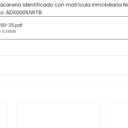
acarena identificado con matrícula inmobiliaria N
No. ADX0001UWTB.
550-25
.pdf
• 6.58MB