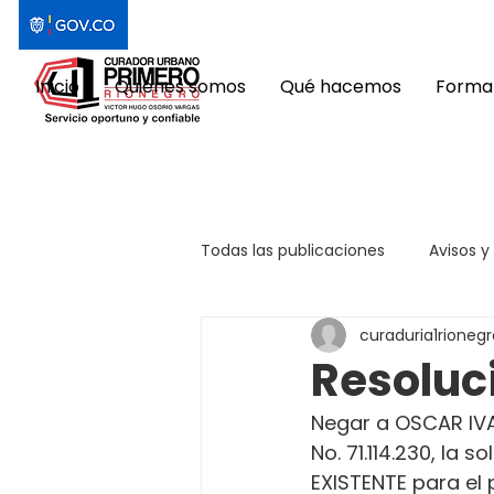
Inicio
Quiénes somos
Qué hacemos
Format
Todas las publicaciones
Avisos y
curaduria1rionegr
Resoluc
Negar a OSCAR IVA
No. 71.114.230, la
EXISTENTE para el 