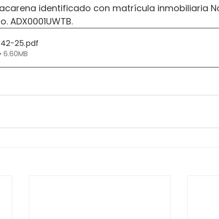
acarena identificado con matrícula inmobiliaria N
No. ADX0001UWTB.
542-25
.pdf
• 6.60MB