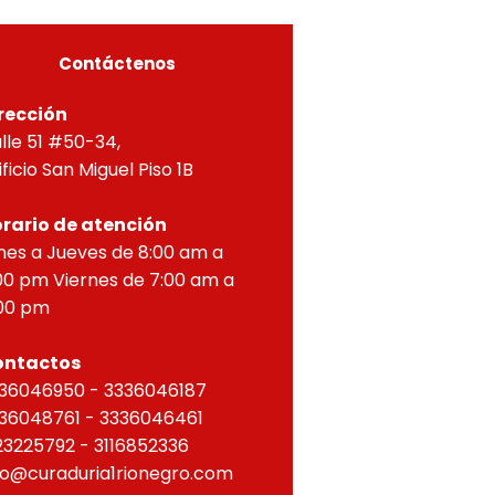
ZONTAL, correspondien
Contáctenos
rección
lle 51 #50-34,
ificio San Miguel Piso 1B
rario de atención
nes a Jueves de 8:00 am a
00 pm Viernes de 7:00 am a
00 pm
ontactos
36046950 - 3336046187
36048761 - 3336046461
23225792 - 3116852336
fo@curaduria1rionegro.com