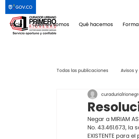
Inicio
Quiénes somos
Qué hacemos
Format
Todas las publicaciones
Avisos y
curaduria1rionegr
Resoluc
Negar a MIRIAM AS
No. 43.461.673, la
EXISTENTE para el 