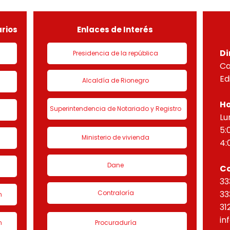
de urbanización 1 denominado
HORI
“Eta
rios
Enlaces de Interés
Di
Presidencia de la república
Ca
Ed
Alcaldía de Rionegro
Ho
Superintendencia de Notariado y Registro
Lu
5:
Ministerio de vivienda
4:
Dane
C
33
Contraloría
33
n
31
in
n
Procuraduría