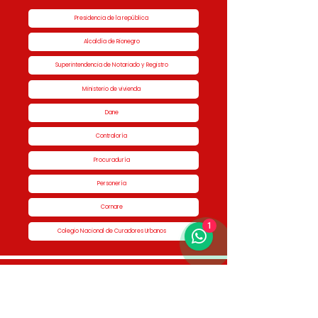
Presidencia de la república
Alcaldía de Rionegro
Superintendencia de Notariado y Registro
Ministerio de vivienda
Dane
Contraloría
Procuraduría
Personería
Cornare
1
Colegio Nacional de Curadores Urbanos
Contáctenos
Dirección
Calle 51 #50-34,