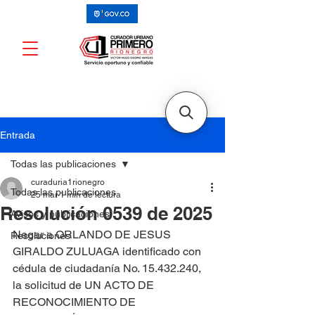
Entrada
Todas las publicaciones
curaduria1rionegro
Todas las publicaciones
25 mar
1 min de lectura
Resolución 0539 de 2025
Avisos y publicaciones
Negar a ORLANDO DE JESUS 
Resoluciones
GIRALDO ZULUAGA identificado con 
cédula de ciudadanía No. 15.432.240, 
la solicitud de UN ACTO DE 
RECONOCIMIENTO DE 