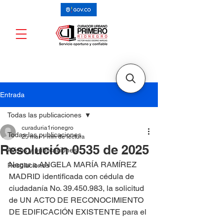
Entrada
Todas las publicaciones
curaduria1rionegro
Todas las publicaciones
25 mar
1 min de lectura
Resolución 0535 de 2025
Avisos y publicaciones
Negar a ANGELA MARÍA RAMÍREZ 
Resoluciones
MADRID identificada con cédula de 
ciudadanía No. 39.450.983, la solicitud 
de UN ACTO DE RECONOCIMIENTO 
DE EDIFICACIÓN EXISTENTE para el 