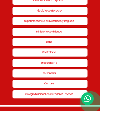
Presidencia de la república
Alcaldía de Rionegro
Superintendencia de Notariado y Registro
Ministerio de vivienda
Dane
Contraloría
Procuraduría
Personería
Cornare
Colegio Nacional de Curadores Urbanos
Contáctenos
Dirección
Calle 51 #50-34,
Edificio San Miguel Piso 1B