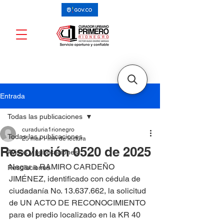
Entrada
Todas las publicaciones
curaduria1rionegro
Todas las publicaciones
25 mar
1 min de lectura
Resolución 0520 de 2025
Avisos y publicaciones
Negar a RAMIRO CARDEÑO 
Resoluciones
JIMÉNEZ, identificado con cédula de 
ciudadanía No. 13.637.662, la solicitud 
de UN ACTO DE RECONOCIMIENTO 
para el predio localizado en la KR 40 