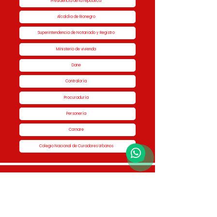
Presidencia de la república
Alcaldía de Rionegro
Superintendencia de Notariado y Registro
Ministerio de vivienda
Dane
Contraloría
Procuraduría
Personería
Cornare
Colegio Nacional de Curadores Urbanos
Contáctenos
Dirección
Calle 51 #50-34,
Edificio San Miguel Piso 1B