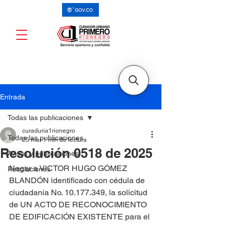
Entrada
Todas las publicaciones
curaduria1rionegro
Todas las publicaciones
25 mar
1 min de lectura
Resolución 0518 de 2025
Avisos y publicaciones
Negar a VICTOR HUGO GÓMEZ 
Resoluciones
BLANDÓN identificado con cédula de 
ciudadanía No. 10.177.349, la solicitud 
de UN ACTO DE RECONOCIMIENTO 
DE EDIFICACIÓN EXISTENTE para el 