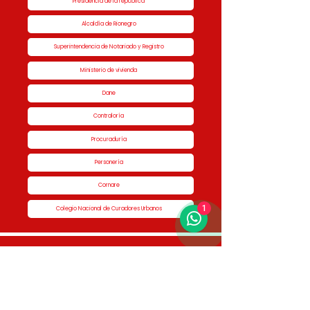
Presidencia de la república
Alcaldía de Rionegro
Superintendencia de Notariado y Registro
Ministerio de vivienda
Dane
Contraloría
Procuraduría
Personería
Cornare
1
Colegio Nacional de Curadores Urbanos
Contáctenos
Dirección
Calle 51 #50-34,
Edificio San Miguel Piso 1B