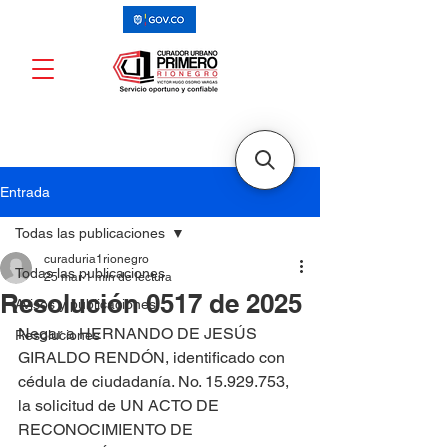
Entrada
Todas las publicaciones
curaduria1rionegro
Todas las publicaciones
25 mar
1 min de lectura
Resolución 0517 de 2025
Avisos y publicaciones
Negar a HERNANDO DE JESÚS 
Resoluciones
GIRALDO RENDÓN, identificado con 
cédula de ciudadanía. No. 15.929.753, 
la solicitud de UN ACTO DE 
RECONOCIMIENTO DE 