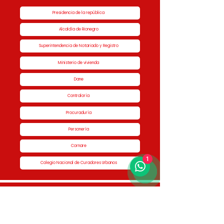
Presidencia de la república
Alcaldía de Rionegro
Superintendencia de Notariado y Registro
Ministerio de vivienda
Dane
Contraloría
Procuraduría
Personería
Cornare
1
Colegio Nacional de Curadores Urbanos
Contáctenos
Dirección
Calle 51 #50-34,