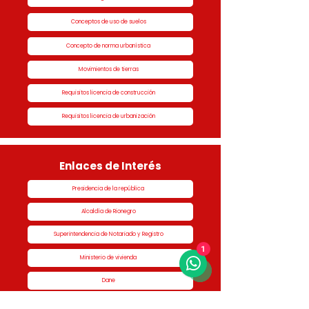
Conceptos de uso de suelos
Concepto de norma urbanística
Movimientos de tierras
Requisitos licencia de construcción
Requisitos licencia de urbanización
Enlaces de Interés
Presidencia de la república
Alcaldía de Rionegro
Superintendencia de Notariado y Registro
1
Ministerio de vivienda
Dane
Contraloría