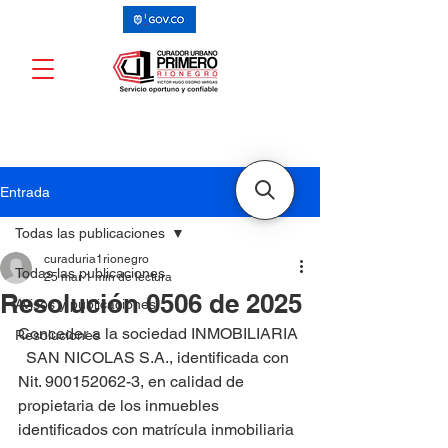
Entrada
Todas las publicaciones
curaduria1rionegro
Todas las publicaciones
25 mar
1 min de lectura
Resolución 0506 de 2025
Avisos y publicaciones
Conceder a la sociedad INMOBILIARIA 
Resoluciones
  SAN NICOLAS S.A., identificada con 
Nit. 900152062-3, en calidad de 
propietaria de los inmuebles 
identificados con matrícula inmobiliaria 