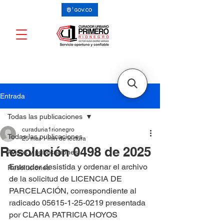
Entrada
Todas las publicaciones
curaduria1rionegro
Todas las publicaciones
25 mar
1 min de lectura
Resolución 0498 de 2025
Avisos y publicaciones
Entender desistida y ordenar el archivo 
Resoluciones
de la solicitud de LICENCIA DE 
PARCELACIÓN, correspondiente al 
radicado 05615-1-25-0219 presentada 
por CLARA PATRICIA HOYOS 