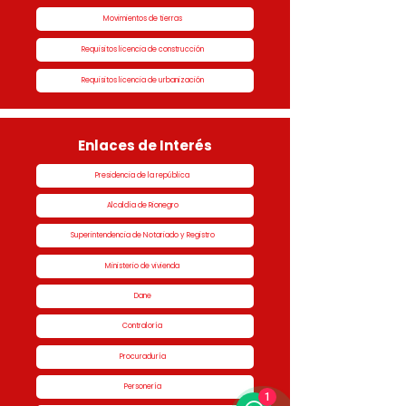
Movimientos de tierras
Requisitos licencia de construcción
Requisitos licencia de urbanización
Enlaces de Interés
Presidencia de la república
Alcaldía de Rionegro
Superintendencia de Notariado y Registro
Ministerio de vivienda
Dane
Contraloría
Procuraduría
Personería
1