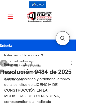
Entrada
Todas las publicaciones
curaduria1rionegro
Todas las publicaciones
25 mar
1 min de lectura
Resolución 0484 de 2025
Avisos y publicaciones
Entender desistida y ordenar el archivo 
Resoluciones
de la solicitud de LICENCIA DE 
CONSTRUCCIÓN EN LA 
MODALIDAD DE OBRA NUEVA, 
correspondiente al radicado 