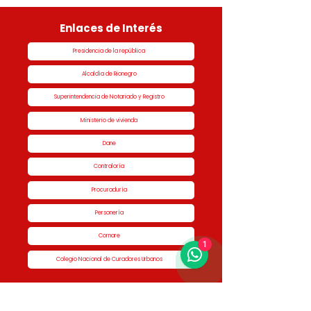
Enlaces de Interés
Presidencia de la república
Alcaldía de Rionegro
Superintendencia de Notariado y Registro
Ministerio de vivienda
Dane
Contraloría
Procuraduría
Personería
Cornare
1
Colegio Nacional de Curadores Urbanos
Contáctenos