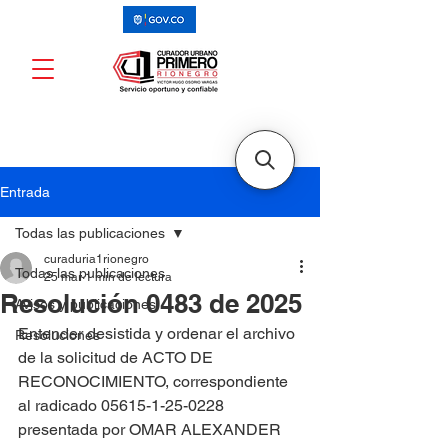
Entrada
Todas las publicaciones
curaduria1rionegro
Todas las publicaciones
25 mar
1 min de lectura
Resolución 0483 de 2025
Avisos y publicaciones
Entender desistida y ordenar el archivo 
Resoluciones
de la solicitud de ACTO DE 
RECONOCIMIENTO, correspondiente 
al radicado 05615-1-25-0228 
presentada por OMAR ALEXANDER 