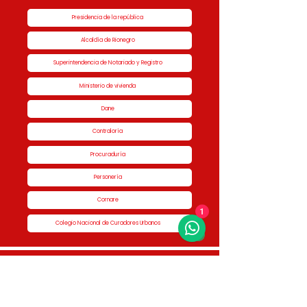
Presidencia de la república
Alcaldía de Rionegro
Superintendencia de Notariado y Registro
Ministerio de vivienda
Dane
Contraloría
Procuraduría
Personería
Cornare
1
Colegio Nacional de Curadores Urbanos
Contáctenos
Dirección
Calle 51 #50-34,