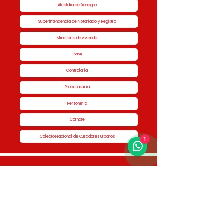
Alcaldía de Rionegro
Superintendencia de Notariado y Registro
Ministerio de vivienda
Dane
Contraloría
Procuraduría
Personería
Cornare
Colegio Nacional de Curadores Urbanos
1
Contáctenos
Dirección
Calle 51 #50-34,
Edificio San Miguel Piso 1B