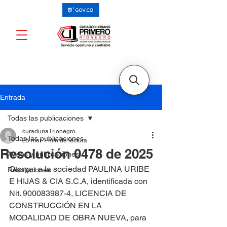
Entrada
Todas las publicaciones
curaduria1rionegro
Todas las publicaciones
25 mar
1 min de lectura
Resolución 0478 de 2025
Avisos y publicaciones
Otorgar a la sociedad PAULINA URIBE 
Resoluciones
E HIJAS & CIA S.C.A, identificada con 
Nit. 900083987-4, LICENCIA DE 
CONSTRUCCIÓN EN LA 
MODALIDAD DE OBRA NUEVA, para 