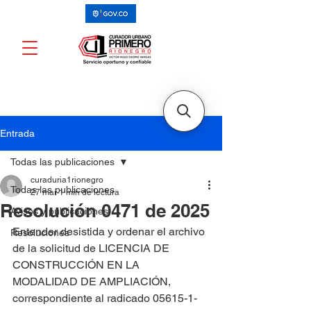
Entrada
Todas las publicaciones
curaduria1rionegro
Todas las publicaciones
27 mar
1 min de lectura
Resolución 0471 de 2025
Avisos y publicaciones
Entender desistida y ordenar el archivo 
Resoluciones
de la solicitud de LICENCIA DE 
CONSTRUCCIÓN EN LA 
MODALIDAD DE AMPLIACIÓN, 
correspondiente al radicado 05615-1-