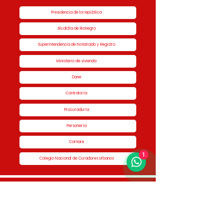
Presidencia de la república
Alcaldía de Rionegro
Superintendencia de Notariado y Registro
Ministerio de vivienda
Dane
Contraloría
Procuraduría
Personería
Cornare
1
Colegio Nacional de Curadores Urbanos
Contáctenos
Dirección
Calle 51 #50-34,