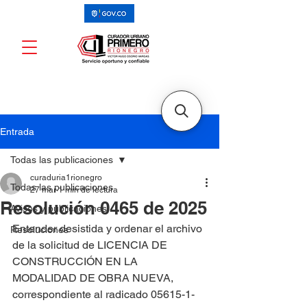
Entrada
Todas las publicaciones
curaduria1rionegro
Todas las publicaciones
27 mar
1 min de lectura
Resolución 0465 de 2025
Avisos y publicaciones
Entender desistida y ordenar el archivo 
Resoluciones
de la solicitud de LICENCIA DE 
CONSTRUCCIÓN EN LA 
MODALIDAD DE OBRA NUEVA, 
correspondiente al radicado 05615-1-