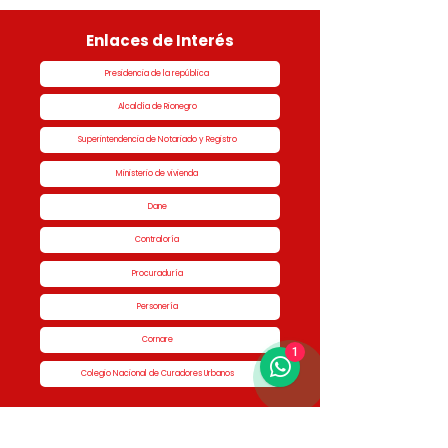
Enlaces de Interés
Presidencia de la república
Alcaldía de Rionegro
Superintendencia de Notariado y Registro
Ministerio de vivienda
Dane
Contraloría
Procuraduría
Personería
Cornare
1
Colegio Nacional de Curadores Urbanos
Contáctenos