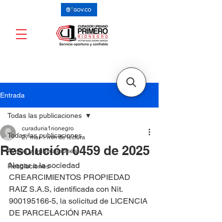
Entrada
Todas las publicaciones
curaduria1rionegro
Todas las publicaciones
27 mar
1 min de lectura
Resolución 0459 de 2025
Avisos y publicaciones
Negar a la sociedad 
Resoluciones
CREARCIMIENTOS PROPIEDAD 
RAIZ S.A.S, identificada con Nit. 
900195166-5, la solicitud de LICENCIA 
DE PARCELACIÓN PARA 