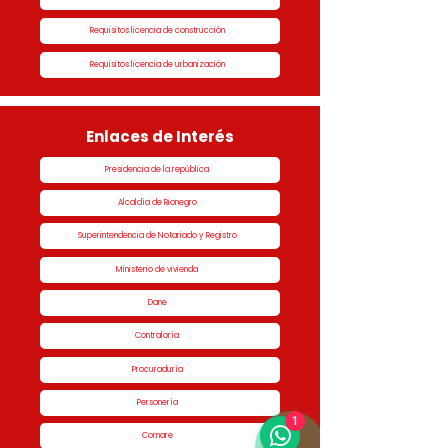
Requisitos licencia de construcción
Requisitos licencia de urbanización
Enlaces de Interés
Presidencia de la república
Alcaldía de Rionegro
Superintendencia de Notariado y Registro
Ministerio de vivienda
Dane
Contraloría
Procuraduría
Personería
1
Cornare