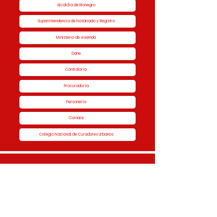
Alcaldía de Rionegro
Superintendencia de Notariado y Registro
Ministerio de vivienda
Dane
Contraloría
Procuraduría
Personería
Cornare
Colegio Nacional de Curadores Urbanos
Contáctenos
Dirección
Calle 51 #50-34,
Edificio San Miguel Piso 1B