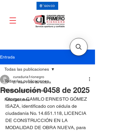
Entrada
Todas las publicaciones
curaduria1rionegro
Todas las publicaciones
27 mar
1 min de lectura
Resolución 0458 de 2025
Avisos y publicaciones
Otorgar a CAMILO ERNESTO GÓMEZ 
Resoluciones
ISAZA, identificado con cédula de 
ciudadanía No. 14.651.118, LICENCIA 
DE CONSTRUCCIÓN EN LA 
MODALIDAD DE OBRA NUEVA, para 