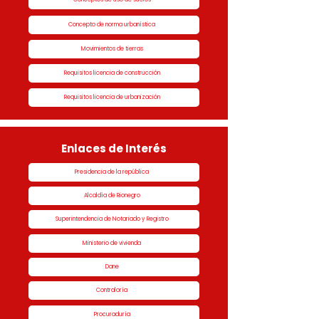
Concepto de norma urbanística
Movimientos de tierras
Requisitos licencia de construcción
Requisitos licencia de urbanización
Enlaces de Interés
Presidencia de la república
Alcaldía de Rionegro
Superintendencia de Notariado y Registro
Ministerio de vivienda
Dane
Contraloría
Procuraduría