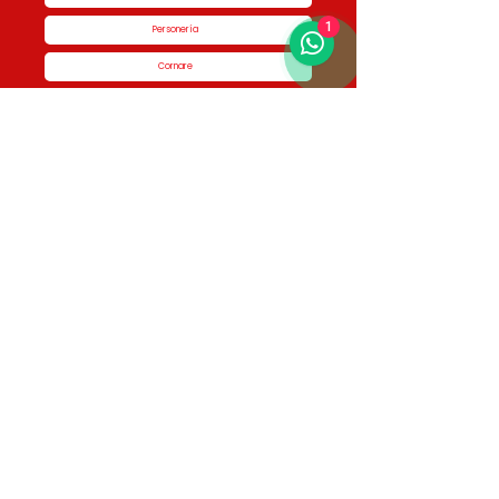
1
Personería
Cornare
Colegio Nacional de Curadores Urbanos
Contáctenos
Dirección
Calle 51 #50-34,
Edificio San Miguel Piso 1B
Horario de atención
Lunes a Jueves de 8:00 am a 5:00 pm Viernes
de 7:00 am a 4:00 pm
Contactos
3336046950 - 3336046187 3336048761 -
3336046461 3123225792 - 3116852336
info@curaduria1rionegro.com