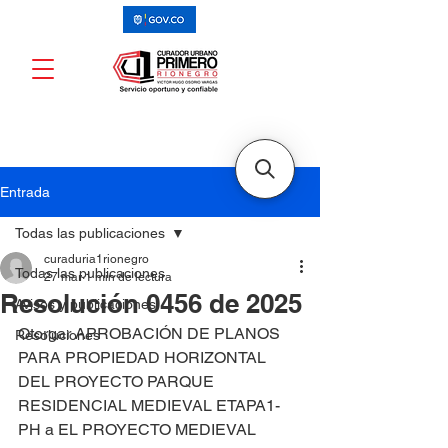
Entrada
Todas las publicaciones
curaduria1rionegro
Todas las publicaciones
27 mar
1 min de lectura
Resolución 0456 de 2025
Avisos y publicaciones
Otorgar APROBACIÓN DE PLANOS 
Resoluciones
PARA PROPIEDAD HORIZONTAL 
DEL PROYECTO PARQUE 
RESIDENCIAL MEDIEVAL ETAPA1-
PH a EL PROYECTO MEDIEVAL 