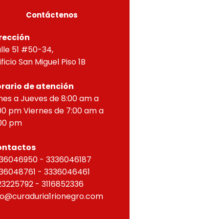
Contáctenos
rección
lle 51 #50-34,
ificio San Miguel Piso 1B
rario de atención
nes a Jueves de 8:00 am a
00 pm Viernes de 7:00 am a
00 pm
ontactos
36046950 - 3336046187
36048761 - 3336046461
23225792 - 3116852336
fo@curaduria1rionegro.com