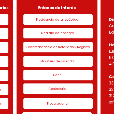
“Eta
rios
Enlaces de Interés
Di
Presidencia de la república
Ca
Ed
Alcaldía de Rionegro
Ho
Superintendencia de Notariado y Registro
Lu
5:
Ministerio de vivienda
4:
Dane
C
33
Contraloría
33
n
31
in
n
Procuraduría