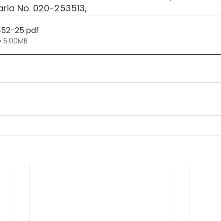
aria No. 020-253513,
452-25
.pdf
• 5.00MB