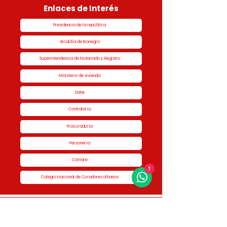
Enlaces de Interés
Presidencia de la república
Alcaldía de Rionegro
Superintendencia de Notariado y Registro
Ministerio de vivienda
Dane
Contraloría
Procuraduría
Personería
Cornare
1
Colegio Nacional de Curadores Urbanos
Contáctenos