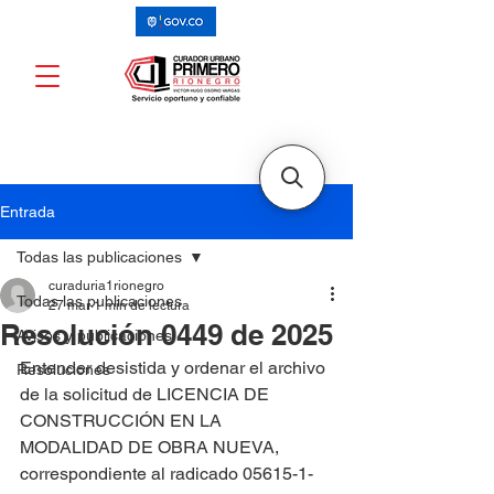
Entrada
Todas las publicaciones
curaduria1rionegro
Todas las publicaciones
27 mar
1 min de lectura
Resolución 0449 de 2025
Avisos y publicaciones
Entender desistida y ordenar el archivo 
Resoluciones
de la solicitud de LICENCIA DE 
CONSTRUCCIÓN EN LA 
MODALIDAD DE OBRA NUEVA, 
correspondiente al radicado 05615-1-