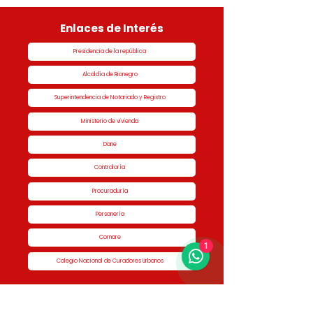
Enlaces de Interés
Presidencia de la república
Alcaldía de Rionegro
Superintendencia de Notariado y Registro
Ministerio de vivienda
Dane
Contraloría
Procuraduría
Personería
Cornare
1
Colegio Nacional de Curadores Urbanos
Contáctenos