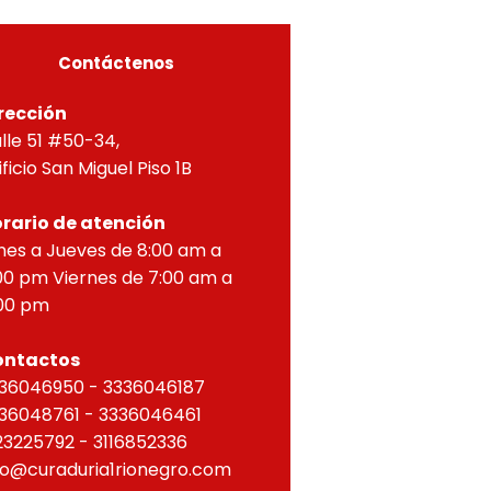
ZONTAL, correspondien
Contáctenos
rección
lle 51 #50-34,
ificio San Miguel Piso 1B
rario de atención
nes a Jueves de 8:00 am a
00 pm Viernes de 7:00 am a
00 pm
ontactos
36046950 - 3336046187
36048761 - 3336046461
23225792 - 3116852336
fo@curaduria1rionegro.com