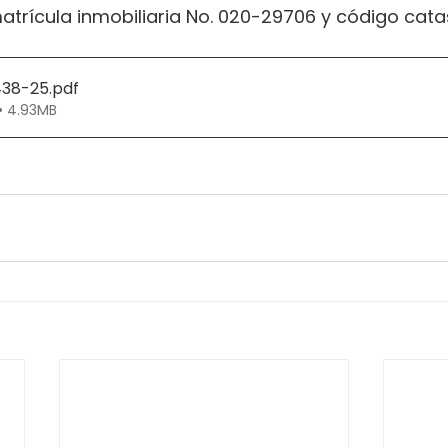
atrícula inmobiliaria No. 020-29706 y código catas
438-25
.pdf
• 4.93MB