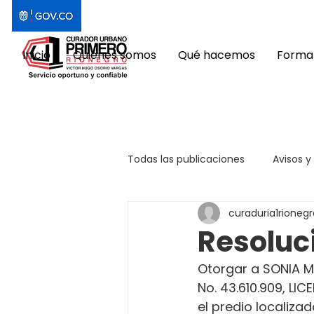
Inicio
Quiénes somos
Qué hacemos
Format
Todas las publicaciones
Avisos y
curaduria1rionegr
Resoluc
Otorgar a SONIA M
No. 43.610.909, L
el predio localizad