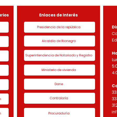
de urbanización 1 denominado
HORI
“Eta
rios
Enlaces de Interés
Di
Presidencia de la república
Ca
Ed
Alcaldía de Rionegro
Ho
Superintendencia de Notariado y Registro
Lu
5:
Ministerio de vivienda
4:
Dane
C
33
Contraloría
33
n
31
in
n
Procuraduría