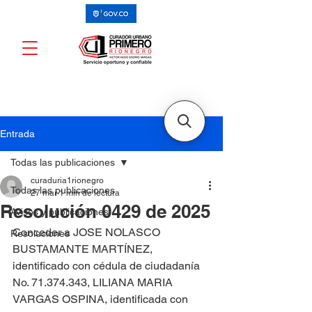
Entrada
Todas las publicaciones
curaduria1rionegro
Todas las publicaciones
27 mar
1 min de lectura
Resolución 0429 de 2025
Avisos y publicaciones
Conceder a JOSE NOLASCO 
Resoluciones
BUSTAMANTE MARTÍNEZ, 
identificado con cédula de ciudadanía 
No. 71.374.343, LILIANA MARIA 
VARGAS OSPINA, identificada con 