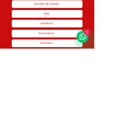
Ministerio de vivienda
Dane
Contraloría
1
Procuraduría
Personería
Cornare
Colegio Nacional de Curadores Urbanos
Contáctenos
Dirección
Calle 51 #50-34,
Edificio San Miguel Piso 1B
Horario de atención
Lunes a Jueves de 8:00 am a 5:00 pm Viernes
de 7:00 am a 4:00 pm