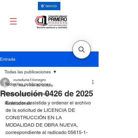
Entrada
Todas las publicaciones
curaduria1rionegro
Todas las publicaciones
27 mar
1 min de lectura
Resolución 0426 de 2025
Avisos y publicaciones
Entender desistida y ordenar el archivo 
Resoluciones
de la solicitud de LICENCIA DE 
CONSTRUCCIÓN EN LA 
MODALIDAD DE OBRA NUEVA, 
correspondiente al radicado 05615-1-