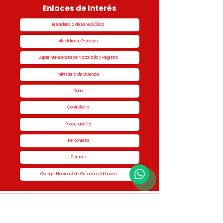
Enlaces de Interés
Presidencia de la república
Alcaldía de Rionegro
Superintendencia de Notariado y Registro
Ministerio de vivienda
Dane
Contraloría
Procuraduría
Personería
Cornare
Colegio Nacional de Curadores Urbanos
Contáctenos