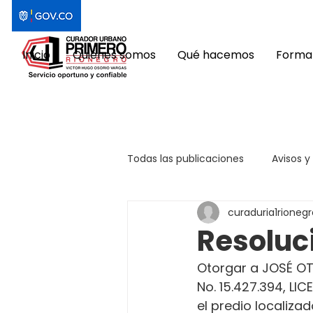
Inicio
Quiénes somos
Qué hacemos
Format
Todas las publicaciones
Avisos y
curaduria1rionegr
Resoluc
Otorgar a JOSÉ OT
No. 15.427.394, L
el predio localiza