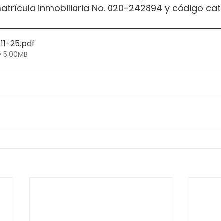
atrícula inmobiliaria No. 020-242894 y código cata
11-25
.pdf
• 5.00MB