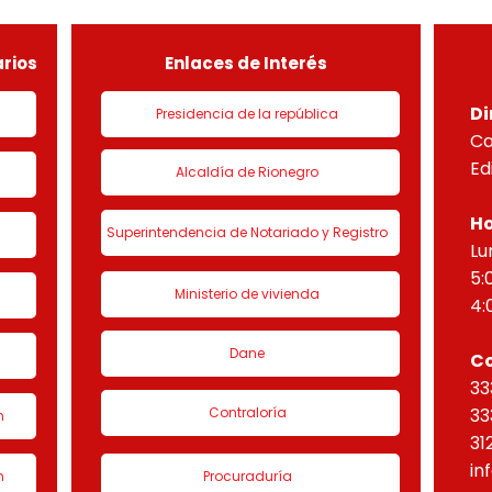
de urbanización 1 denominado
HORI
“Eta
rios
Enlaces de Interés
Di
Presidencia de la república
Ca
Ed
Alcaldía de Rionegro
Ho
Superintendencia de Notariado y Registro
Lu
5:
Ministerio de vivienda
4:
Dane
C
33
Contraloría
33
n
31
in
n
Procuraduría