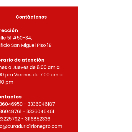
ZONTAL, correspondien
Contáctenos
rección
lle 51 #50-34,
ificio San Miguel Piso 1B
rario de atención
nes a Jueves de 8:00 am a
00 pm Viernes de 7:00 am a
00 pm
ontactos
36046950 - 3336046187
36048761 - 3336046461
23225792 - 3116852336
fo@curaduria1rionegro.com