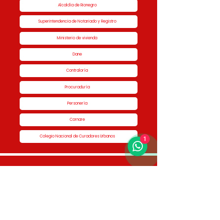
Alcaldía de Rionegro
Superintendencia de Notariado y Registro
Ministerio de vivienda
Dane
Contraloría
Procuraduría
Personería
Cornare
Colegio Nacional de Curadores Urbanos
1
Contáctenos
Dirección
Calle 51 #50-34,
Edificio San Miguel Piso 1B