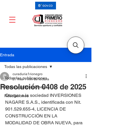
Entrada
Todas las publicaciones
curaduria1rionegro
Todas las publicaciones
27 mar
1 min de lectura
Resolución 0408 de 2025
Avisos y publicaciones
Otorgar a la sociedad INVERSIONES 
Resoluciones
NAGARE S.A.S., identificada con Nit. 
901.529.655-4, LICENCIA DE 
CONSTRUCCIÓN EN LA 
MODALIDAD DE OBRA NUEVA, para 