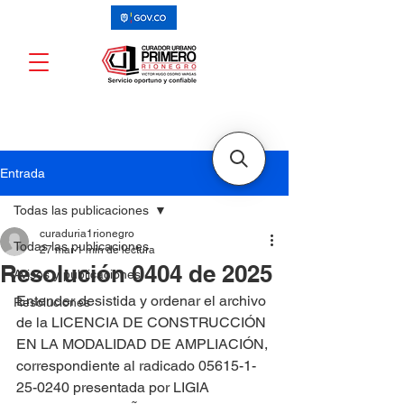
Entrada
Todas las publicaciones
curaduria1rionegro
Todas las publicaciones
27 mar
1 min de lectura
Resolución 0404 de 2025
Avisos y publicaciones
Entender desistida y ordenar el archivo 
Resoluciones
de la LICENCIA DE CONSTRUCCIÓN 
EN LA MODALIDAD DE AMPLIACIÓN, 
correspondiente al radicado 05615-1-
25-0240 presentada por LIGIA 