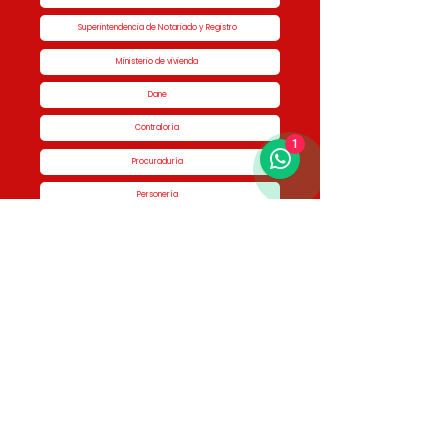
Superintendencia de Notariado y Registro
Ministerio de vivienda
Dane
Contraloría
1
Procuraduría
Personería
Cornare
Colegio Nacional de Curadores Urbanos
Contáctenos
Dirección
Calle 51 #50-34,
Edificio San Miguel Piso 1B
Horario de atención