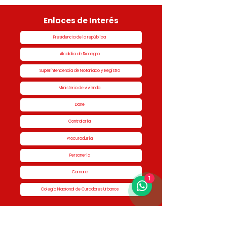
Enlaces de Interés
Presidencia de la república
Alcaldía de Rionegro
Superintendencia de Notariado y Registro
Ministerio de vivienda
Dane
Contraloría
Procuraduría
Personería
Cornare
1
Colegio Nacional de Curadores Urbanos
Contáctenos