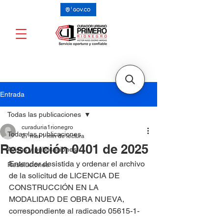
Entrada
Todas las publicaciones
curaduria1rionegro
Todas las publicaciones
27 mar
1 min de lectura
Resolución 0401 de 2025
Avisos y publicaciones
Entender desistida y ordenar el archivo 
Resoluciones
de la solicitud de LICENCIA DE 
CONSTRUCCIÓN EN LA 
MODALIDAD DE OBRA NUEVA, 
correspondiente al radicado 05615-1-