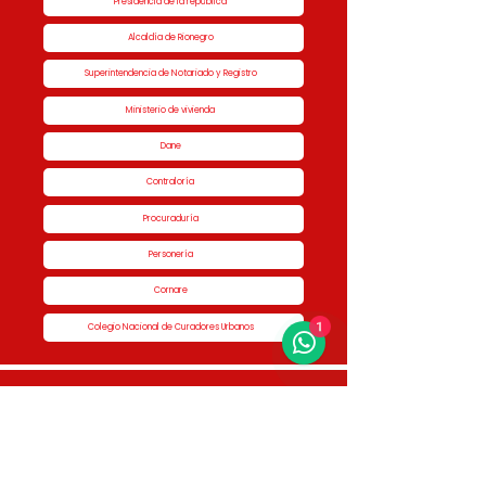
Presidencia de la república
Alcaldía de Rionegro
Superintendencia de Notariado y Registro
Ministerio de vivienda
Dane
Contraloría
Procuraduría
Personería
Cornare
1
Colegio Nacional de Curadores Urbanos
Contáctenos
Dirección
Calle 51 #50-34,
Edificio San Miguel Piso 1B