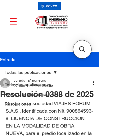
Entrada
Todas las publicaciones
curaduria1rionegro
Todas las publicaciones
27 mar
1 min de lectura
Resolución 0388 de 2025
Avisos y publicaciones
Otorgar a la sociedad VIAJES FORUM 
Resoluciones
S.A.S., identificada con Nit. 900864593-
8, LICENCIA DE CONSTRUCCIÓN 
EN LA MODALIDAD DE OBRA 
NUEVA, para el predio localizado en la 