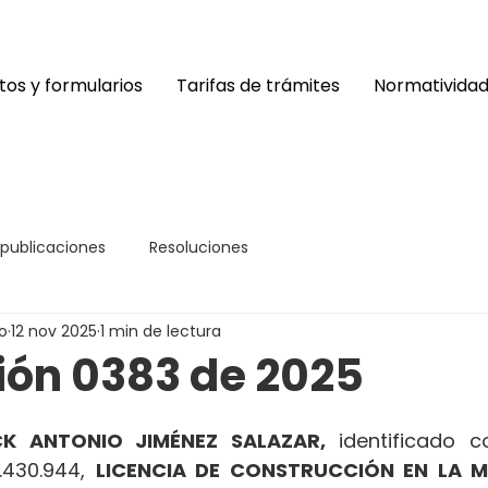
os y formularios
Tarifas de trámites
Normativida
 publicaciones
Resoluciones
o
12 nov 2025
1 min de lectura
ión 0383 de 2025
K ANTONIO JIMÉNEZ SALAZAR,
 identificado c
.430.944, 
LICENCIA DE CONSTRUCCIÓN EN LA M