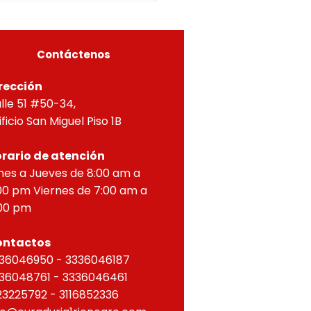
OS PARA PROPIEDAD
ZONTAL, correspondien
Contáctenos
rección
lle 51 #50-34,
ificio San Miguel Piso 1B
rario de atención
nes a Jueves de 8:00 am a
00 pm Viernes de 7:00 am a
00 pm
ontactos
36046950 - 3336046187
36048761 - 3336046461
23225792 - 3116852336