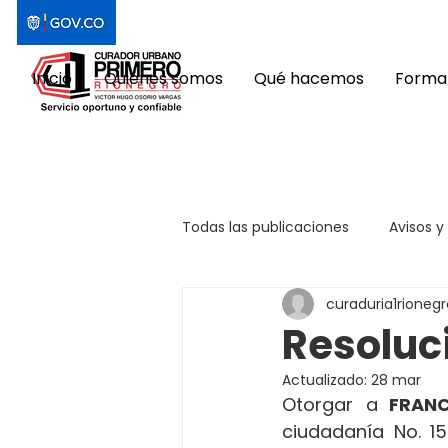
Inicio
Quiénes somos
Qué hacemos
Format
Todas las publicaciones
Avisos y
curaduria1rionegr
Resoluc
Actualizado:
28 mar
Otorgar a
 FRANC
ciudadanía No. 15