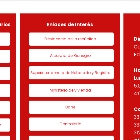
sobre el lote útil de la etapa
PLAN
de urbanización 1 denominado
HORI
“Eta
rios
Enlaces de Interés
Di
Presidencia de la república
Ca
Ed
Alcaldía de Rionegro
Ho
Superintendencia de Notariado y Registro
Lu
5:
Ministerio de vivienda
4:
Dane
C
33
Contraloría
33
n
31