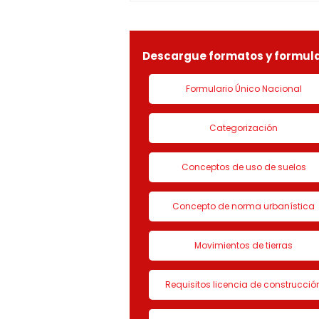
901090815-9, la solicitud de
LICENCIA DE CON
Descargue formatos y formula
Formulario Único Nacional
Categorización
Conceptos de uso de suelos
Concepto de norma urbanística
Movimientos de tierras
Requisitos licencia de construcció