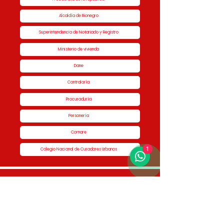
Alcaldía de Rionegro
Superintendencia de Notariado y Registro
Ministerio de vivienda
Dane
Contraloría
Procuraduría
Personería
Cornare
1
Colegio Nacional de Curadores Urbanos
Contáctenos
Dirección
Calle 51 #50-34,
Edificio San Miguel Piso 1B