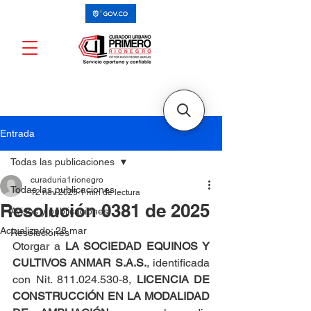
Entrada
Todas las publicaciones
curaduria1rionegro
Todas las publicaciones
12 nov 2025
1 min de lectura
Resolución 0381 de 2025
Avisos y publicaciones
Actualizado:
28 mar
Resoluciones
Otorgar a
 LA SOCIEDAD EQUINOS Y 
CULTIVOS ANMAR S.A.S.
, identificada 
con Nit. 811.024.530-8, 
LICENCIA DE 
CONSTRUCCIÓN EN LA MODALIDAD 