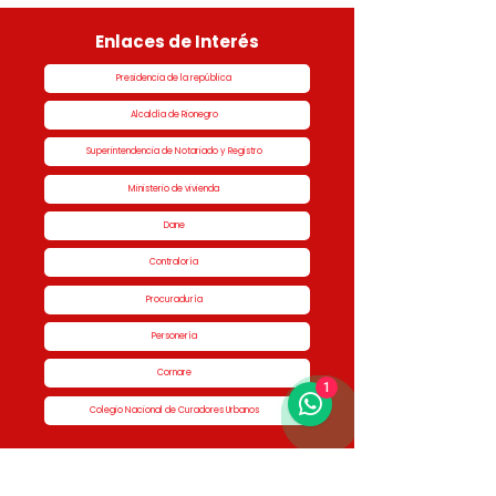
Enlaces de Interés
Presidencia de la república
Alcaldía de Rionegro
Superintendencia de Notariado y Registro
Ministerio de vivienda
Dane
Contraloría
Procuraduría
Personería
Cornare
1
Colegio Nacional de Curadores Urbanos
Contáctenos