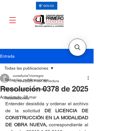
Entrada
Todas las publicaciones
curaduria1rionegro
Todas las publicaciones
12 nov 2025
1 min de lectura
Resolución 0378 de 2025
Avisos y publicaciones
Actualizado:
28 mar
Resoluciones
Entender desistida y ordenar el archivo 
de la solicitud 
DE
LICENCIA DE 
CONSTRUCCIÓN EN LA MODALIDAD 
DE OBRA NUEVA, 
correspondiente al 