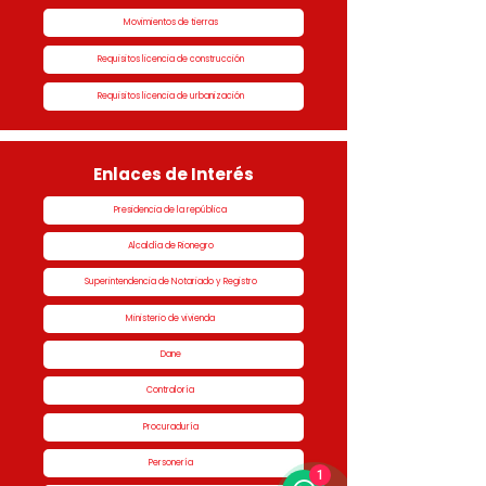
Movimientos de tierras
Requisitos licencia de construcción
Requisitos licencia de urbanización
Enlaces de Interés
Presidencia de la república
Alcaldía de Rionegro
Superintendencia de Notariado y Registro
Ministerio de vivienda
Dane
Contraloría
Procuraduría
Personería
1