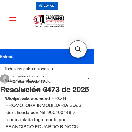
Entrada
Todas las publicaciones
curaduria1rionegro
Todas las publicaciones
27 mar
1 min de lectura
Resolución 0473 de 2025
Avisos y publicaciones
Otorgar a la sociedad PROIN 
Resoluciones
PROMOTORA INMOBILIARIA S.A.S, 
identificada con Nit. 900400448-7, 
representada legalmente por 
FRANCISCO EDUARDO RINCON 